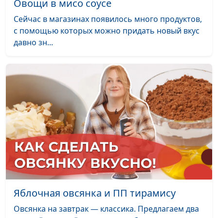
Овощи в мисо соусе
Лобио и армянский суп «Танов
Нарине
#31
Сейчас в магазинах появилось много продуктов,
апур»
Егиазарян
с помощью которых можно придать новый вкус
давно зн...
Печенье «Мадлен» и
Екатерина
#30
марципаны
Плешакова
Пирог «Сладкая долька»
Екатерина
#29
Петреева
Парфе
Екатерина
#28
Петреева
«Сабджи» и салат с киви
Анна
#27
Бочкарева
Ленивые вареники и соус райта
Анна
#26
Бочкарева
Яблочная овсянка и ПП тирамису
Кабачковый торт и томатный
Елена
#25
Овсянка на завтрак — классика. Предлагаем два
коктейль
Нефедкина