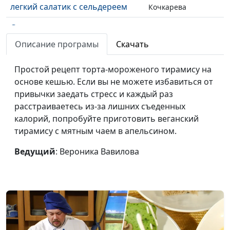
легкий салатик с сельдереем
Кочкарева
Сладкие роллы
Елена Чумак
#65
Описание програмы
Скачать
Плов с тыквой
Марина
#64
Кочкарева
Простой рецепт торта-мороженого тирамису на
основе кешью. Если вы не можете избавиться от
Плов с овощами и сырные
Елена Чумак
#63
привычки заедать стресс и каждый раз
фрикадельки
расстраиваетесь из-за лишних съеденных
Перец, фаршированный
Марина
#62
калорий, попробуйте приготовить веганский
овощами и грибами, и булгур
Кочкарева
тирамису с мятным чаем в апельсином.
Овощи, запеченные в духовке,
Марина
#61
Ведущий
: Вероника Вавилова
и паштет из чечевицы с нори
Кочкарева
Кята
Марина
#60
Кочкарева
Картофель, фаршированный
Марина
#59
чечевицей с грибами
Кочкарева