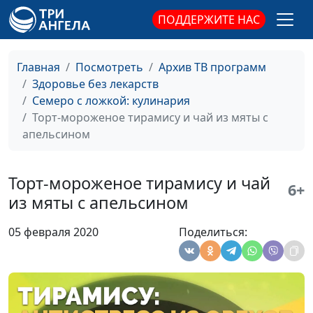
Овощной кугель и перуанский
Елена
#79
ПОДДЕРЖИТЕ НАС
салат с киноа
Солдатова
Котлеты из овощей по–
Лариса
#78
Главная
Посмотреть
Архив ТВ программ
немецки
Титовская
Здоровье без лекарств
Семеро с ложкой: кулинария
Конвертики из тонкого лаваша
Елена
#77
Торт-мороженое тирамису и чай из мяты с
и тонизирующий смузи
Солдатова
апельсином
Имбирный эль и печенье с
Елена
#76
шоколадом
Солдатова
Торт-мороженое тирамису и чай
6+
"Изумрудный" торт
Лариса
#75
из мяты с апельсином
Титовская
05 февраля 2020
Поделиться:
Плов с горохом нут и салат с
Вероника
#74
баклажанами
Вавилова
Овсяно-кокосовое печенье и
Вероника
#73
миндальное молоко
Вавилова