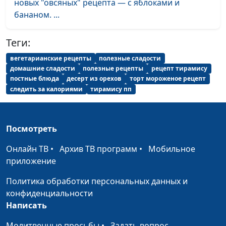
новых "овсяных" рецепта — с яблоками и
бананом. ...
Картофельные ватрушки
Елена
#24
«Подсолнушки» и вальдорский
Нефедкина
салат
Теги:
вегетарианские рецепты
полезные сладости
Макароны с чечевицей и салат
Ангелина
#23
домашние сладости
полезные рецепты
рецепт тирамису
с творогом
Дубровина
постные блюда
десерт из орехов
торт мороженое рецепт
следить за калориями
тирамису пп
Суп «Масур Дал » и хрустящие
Ангелина
#22
голубцы
Дубровина
«Букет роз» и имбирный
Ангелина
#21
Посмотреть
лимонад
Дубровина
Онлайн ТВ
•
Архив ТВ программ
•
Мобильное
Булочки «Ежики» и компот
Ангелина
#20
приложение
«Экзотик»
Дубровина
Политика обработки персональных данных и
Веганское мороженое и
Ирина
#19
конфиденциальности
домашний щербет
Остапенко
Написать
Запеканка «Джойс»
Ирина
#18
Молитвенные просьбы
•
Задать вопрос