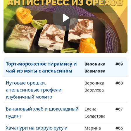
Пасуц толма
Мариам
#72
Амирян
Суп «Крчик» и яичница с
Мариам
#71
помидорами и сыром
Амирян
Тыквенный тарт
Елена
#70
Солдатова
Торт-мороженое тирамису и
Вероника
#69
чай из мяты с апельсином
Вавилова
Нутовые орешки,
Вероника
#68
апельсиновые трюфели,
Вавилова
клубничный мохито
Банановый хлеб и шоколадный
Елена
#67
пудинг
Солдатова
Хачапури на скорую руку и
Марина
#66