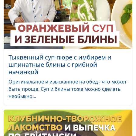
Рулет из слоеного теста с
Татьяна
#58
тыквой
Тимонина
Клубничное суфле и ржаные
Светлана
#57
сконы
Доманская
Овсяный кекс и напиток из
Светлана
#56
Тыквенный суп-пюре с имбирем и
клюквы с мятой
Доманская
шпинатные блины с грибной
Овсяноблины и черничный
Светлана
#55
начинкой
смузи
Доманская
Оригинальное и изысканное на обед - что может
быть проще. Суп и блины тоже можно сделать
Овощи в мисо соусе
Юлия
#54
необыкно...
Ключникова
Ленивые вареники с вишней
Светлана
#53
Доманская
«Басбуса»: рецепт египетского
Анжела
#52