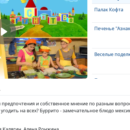
Палак Кофта
Печенье "Азнак
Веселые подел
Пицца
ь
и предпочтения и собственное мнение по разным вопро
Язык доброты
е угодить на всех? Буррито - замечательное блюдо мекс
Смельчаки
я Калягин, Алена Ронжина