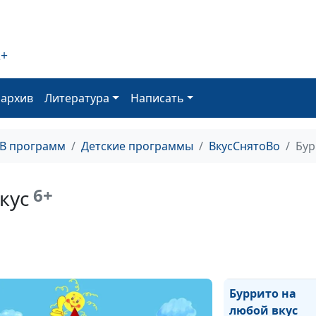
Квашеная капу
2+
Драники
оархив
Литература
Написать
Рецепт хороше
ТВ программ
Детские программы
ВкусСнятоВо
Бур
настроения
Медовые конф
6+
кус
Животные из
фруктов
Буррито на
любой вкус