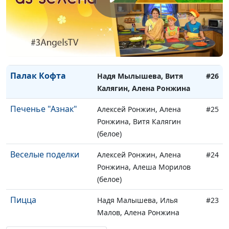
фруктов
Ронжина, Ника Бочкарева
(лето)
Буррито на любой
Надя Мылышева, Витя
#27
вкус
Калягин, Алена Ронжина
Палак Кофта
Надя Мылышева, Витя
#26
Калягин, Алена Ронжина
Печенье "Азнак"
Алексей Ронжин, Алена
#25
Ронжина, Витя Калягин
(белое)
Веселые поделки
Алексей Ронжин, Алена
#24
Ронжина, Алеша Морилов
(белое)
Пицца
Надя Малышева, Илья
#23
Малов, Алена Ронжина
(белое)