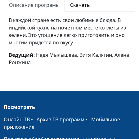
Описание програмы
Скачать
Язык доброты
Алексей Ронжин, Витя
#22
Калягин, Алёна Ронжина
В каждой стране есть свои любимые блюда. В
индийской кухне на почетном месте котлеты из
Смельчаки
Алексей Ронжин, Витя
#21
зелени. Это угощение легко приготовить и оно
Калягин, Алёна Ронжина
многим придется по вкусу.
Средство для
Надя Малышева, Витя
#20
Ведущий
: Надя Мылышева, Витя Калягин, Алена
пятёрок
Калягин, Алёна Ронжина
Ронжина
Исполнение
Витя Калягин, Алёна
#19
желаний
Ронжина, Настя Чувилина
(зима)
Хлебный пир
Алексей Ронжин, Витя
#18
Калягин, Надя Малышева
Посмотреть
Поделки из
Алексей Ронжин, Самуил
#17
Онлайн ТВ
•
Архив ТВ программ
•
Мобильное
винограда
Сергеев, Надя Малышева
приложение
Салат «Кактус»
Алексей Ронжин, Паша
#16