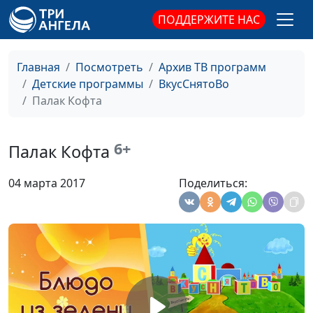
звезды
Ронжина, Егор Козуля
ПОДДЕРЖИТЕ НАС
(Рождество)
Мюсли
Алексей Ронжин, Алена
#33
Ронжина, Егор Козуля
Главная
Посмотреть
Архив ТВ программ
(белое)
Детские программы
ВкусСнятоВо
Палак Кофта
Квашеная капуста
Алексей Ронжин, Алена
#32
Ронжина, Егор Козуля
(белое)
6+
Палак Кофта
Драники
Надя Мылышева, Витя
#31
04 марта 2017
Поделиться:
Калягин, Алена Ронжина
Рецепт хорошего
Надя Мылышева, Витя
#30
настроения
Калягин, Алена Ронжина
Медовые конфеты
Алексей Ронжин, Паша
#29
Булатов, Алена Ронжина
Животные из
Алексей Ронжин, Алена
#28