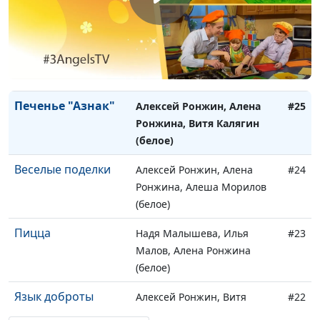
Буррито на любой
Надя Мылышева, Витя
#27
вкус
Калягин, Алена Ронжина
Палак Кофта
Надя Мылышева, Витя
#26
Калягин, Алена Ронжина
Печенье "Азнак"
Алексей Ронжин, Алена
#25
Ронжина, Витя Калягин
(белое)
Веселые поделки
Алексей Ронжин, Алена
#24
Ронжина, Алеша Морилов
(белое)
Пицца
Надя Малышева, Илья
#23
Малов, Алена Ронжина
(белое)
Язык доброты
Алексей Ронжин, Витя
#22
Калягин, Алёна Ронжина