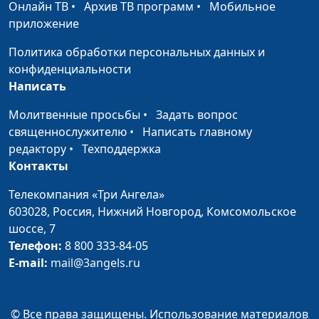
Онлайн ТВ
•
Архив ТВ программ
•
Мобильное
Калягин, Надя Малышева
приложение
Завтрак у дороги
Алексей Ронжин, Паша
#14
Политика обработки персональных данных и
Булатов, Надя Малышева
конфиденциальности
Написать
Три удовольствия
Алексей Ронжин, Самуил
#13
Сергеев, Надя Малышева
Молитвенные просьбы
•
Задать вопрос
священнослужителю
•
Написать главному
Бутерброды с
Алексей Ронжин, Надя
#12
редактору
•
Техподдержка
чесноком
Малышева, Витя Калягин
Контакты
(зима)
Телекомпания «Три Ангела»
Суп из крапивы
Алексей Ронжин, Надя
#11
603028,
Россия, Нижний Новгород,
Комсомольское
Малышева, Витя Калягин
шоссе, 7
(весна)
Телефон:
8 800 333-84-05
E-mail:
mail@3angels.ru
Ватрушки
Алексей Ронжин, Надя
#10
Малышева, Витя Калягин
Торт «Щедрый
Алексей Ронжин, Надя
#9
© Все права защищены. Использование материалов