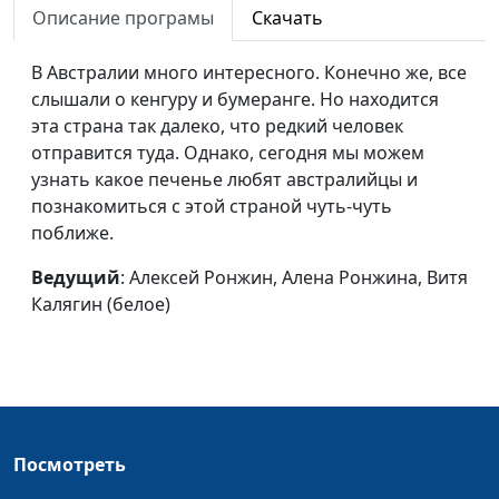
Описание програмы
Скачать
Смельчаки
Алексей Ронжин, Витя
#21
Калягин, Алёна Ронжина
В Австралии много интересного. Конечно же, все
слышали о кенгуру и бумеранге. Но находится
Средство для
Надя Малышева, Витя
#20
эта страна так далеко, что редкий человек
пятёрок
Калягин, Алёна Ронжина
отправится туда. Однако, сегодня мы можем
узнать какое печенье любят австралийцы и
Исполнение
Витя Калягин, Алёна
#19
познакомиться с этой страной чуть-чуть
желаний
Ронжина, Настя Чувилина
поближе.
(зима)
Ведущий
: Алексей Ронжин, Алена Ронжина, Витя
Хлебный пир
Алексей Ронжин, Витя
#18
Калягин (белое)
Калягин, Надя Малышева
Поделки из
Алексей Ронжин, Самуил
#17
винограда
Сергеев, Надя Малышева
Салат «Кактус»
Алексей Ронжин, Паша
#16
Булатов, Надя Малышева
Посмотреть
Пожар на кухне
Алексей Ронжин, Витя
#15