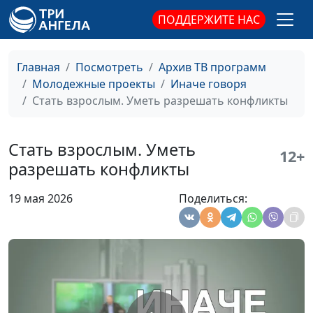
Феофанов
ПОДДЕРЖИТЕ НАС
Стать взрослым.
Ольга Аванесова,
#251
Справляться со
психолог-тренер,
Главная
Посмотреть
Архив ТВ программ
стрессами
профориентолог, Анна
Молодежные проекты
Иначе говоря
Агеева, Алена Демахина,
Стать взрослым. Уметь разрешать конфликты
Ангелика Ронжина,
Ульяна Феофанова, Зоя
Коваженкова, Ярослав
Стать взрослым. Уметь
12+
Демченко, Никита
разрешать конфликты
Заборский, Натан Усатый,
Самуил Усатый, Вячеслав
19 мая 2026
Поделиться:
Феофанов
Стать взрослым.
Ольга Аванесова,
#250
Развить здоровую
психолог-тренер,
самооценку
профориентолог, Алена
Демахина, Ангелина
Жукова, Ангелика