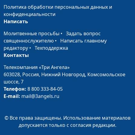
Коваженкова, Кирилл
Политика обработки персональных данных и
Костерин, Натан Усатый,
конфиденциальности
Самуил Усатый, Вячеслав
Написать
Феофанов
Молитвенные просьбы
•
Задать вопрос
Стать взрослым.
Ольга Аванесова,
#246
священнослужителю
•
Написать главному
Жить по правилам
психолог-тренер,
редактору
•
Техподдержка
профориентолог, Алена
Контакты
Демахина, Ангелина
Жукова, Ангелика
Телекомпания «Три Ангела»
Ронжина, Ульяна
603028,
Россия, Нижний Новгород,
Комсомольское
Феофанова, Зоя
шоссе, 7
Коваженкова, Ярослав
Телефон:
8 800 333-84-05
Демченко, Натан Усатый,
E-mail:
mail@3angels.ru
Самуил Усатый, Вячеслав
Феофанов
© Все права защищены. Использование материалов
Стать взрослым.
Ольга Аванесова,
#245
допускается только с согласия редакции.
Потребности и
психолог-тренер,
личные цели
профориентолог, Алена