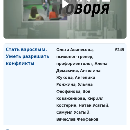
Ронжина, Ульяна
Феофанова, Зоя
Коваженкова, Кирилл
Костерин, Натан Усатый,
Самуил Усатый, Вячеслав
Феофанов
Стать взрослым.
Ольга Аванесова,
#249
Уметь разрешать
психолог-тренер,
конфликты
профориентолог, Алена
Демахина, Ангелина
Жукова, Ангелика
Ронжина, Ульяна
Феофанова, Зоя
Коваженкова, Кирилл
Костерин, Натан Усатый,
Самуил Усатый,
Вячеслав Феофанов