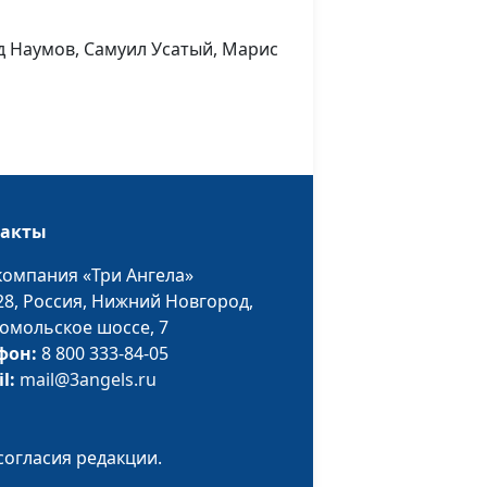
Халилрахманов,
Даниэль Шамаев
д Наумов, Самуил Усатый, Марис
ера.
Игорь Куракин,
#238
священнослужитель,
Алёна Демахина,
Ангелика Ронжина,
Ульяна Феофанова,
Виктория Ягунова,
такты
Леонид Наумов, Самуил
Усатый, Марис
компания «Три Ангела»
Халилрахманов,
28,
Россия, Нижний Новгород,
Даниэль Шамаев
омольское шоссе, 7
фон:
8 800 333-84-05
ера.
Игорь Куракин,
#237
il:
mail@3angels.ru
священнослужитель,
Алёна Демахина,
Ангелика Ронжина,
согласия редакции.
Ульяна Феофанова,