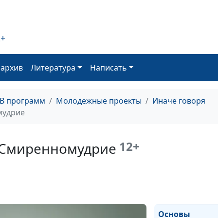
2+
оархив
Литература
Написать
Основы характ
ТВ программ
Молодежные проекты
Иначе говоря
Кротость
мудрие
12+
 Смиренномудрие
Основы