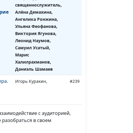
священнослужитель,
рие
Алёна Демахина,
Ангелика Ронжина,
Ульяна Феофанова,
Виктория Ягунова,
Леонид Наумов,
Самуил Усатый,
Марис
Халилрахманов,
Даниэль Шамаев
ера.
Игорь Куракин,
#239
священнослужитель,
Алёна Демахина,
Ангелика Ронжина,
Ульяна Феофанова,
взаимодействие с аудиторией,
Виктория Ягунова,
 разобраться в своем
Леонид Наумов, Самуил
Усатый, Марис