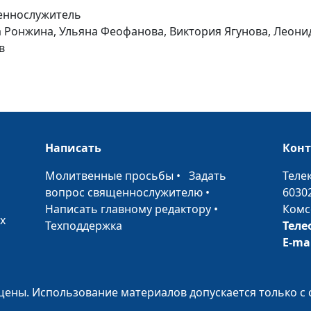
щеннослужитель
а Ронжина, Ульяна Феофанова, Виктория Ягунова, Леони
в
Основы характ
Милосердие
Написать
Кон
•
Молитвенные просьбы
•
Задать
Теле
вопрос священнослужителю
•
6030
Написать главному редактору
•
Комс
х
Техподдержка
Теле
Основы характ
E-ma
Какую "одежду"
выбрать?
ены. Использование материалов допускается только с 