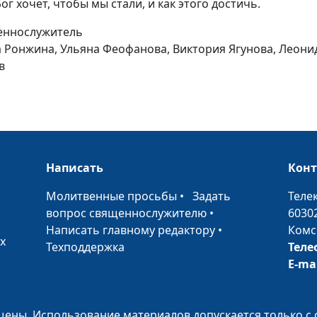
ог хочет, чтобы мы стали, и как этого достичь.
щеннослужитель
а Ронжина, Ульяна Феофанова, Виктория Ягунова, Леони
в
Основы веры. 
Написать
Кон
•
Молитвенные просьбы
•
Задать
Теле
вопрос священнослужителю
•
6030
Написать главному редактору
•
Комс
х
Техподдержка
Теле
E-ma
Основы веры.
Верность
ены. Использование материалов допускается только с 