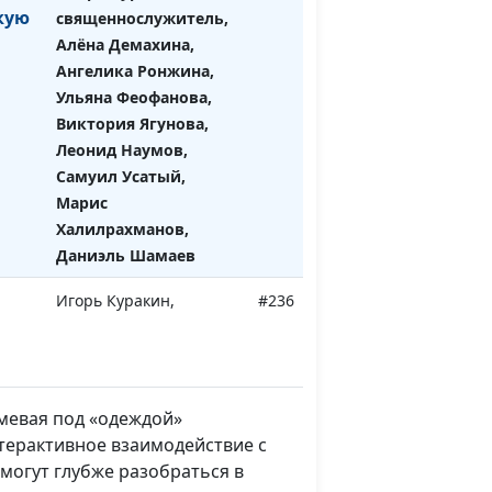
кую
священнослужитель,
Алёна Демахина,
Ангелика Ронжина,
Ульяна Феофанова,
Виктория Ягунова,
Леонид Наумов,
Самуил Усатый,
Марис
Халилрахманов,
Даниэль Шамаев
Игорь Куракин,
#236
священнослужитель,
Ника Бочкарева,
Наталья Куракина,
Лилия Морозова, Алена
мевая под «одеждой»
Ронжина, Ангелика
нтерактивное взаимодействие с
Ронжина, Станислав
могут глубже разобраться в
Валов, Владислав