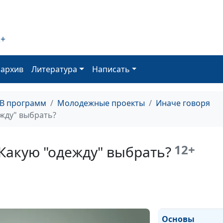
2+
оархив
Литература
Написать
Основы характ
ТВ программ
Молодежные проекты
Иначе говоря
Милосердие
ежду" выбрать?
12+
Какую "одежду" выбрать?
Основы