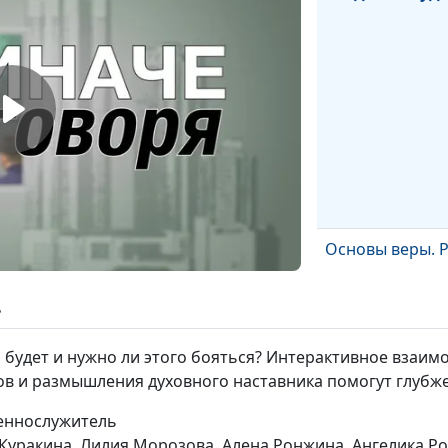
Основы веры. 
ь
о будет и нужно ли этого бояться? Интерактивное взаим
в и размышления духовного наставника помогут глубже
щеннослужитель
 Куракина, Лилия Морозова, Алена Ронжина, Ангелика Р