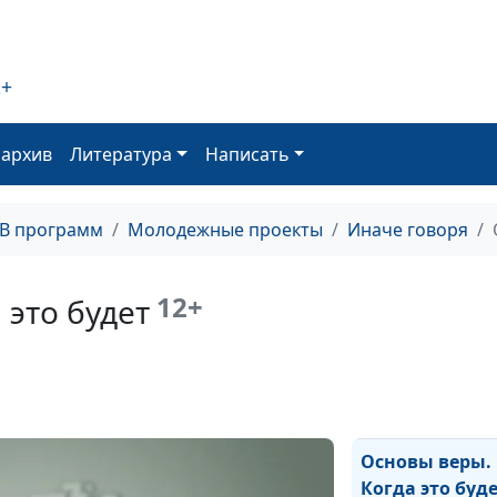
2+
оархив
Литература
Написать
Основы характ
Какую "одежду"
ТВ программ
Молодежные проекты
Иначе говоря
выбрать?
12+
 это будет
Основы веры.
Когда это буд