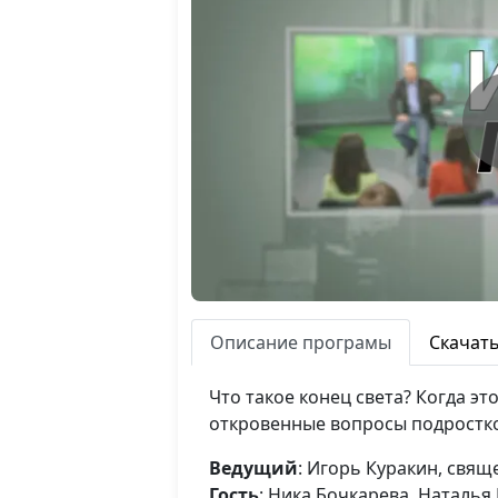
Описание програмы
Скачат
Что такое конец света? Когда эт
откровенные вопросы подростко
Ведущий
: Игорь Куракин, свя
Гость
: Ника Бочкарева, Наталья