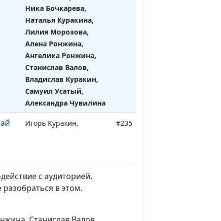
Ника Бочкарева,
Наталья Куракина,
Лилия Морозова,
Алена Ронжина,
Ангелика Ронжина,
Станислав Валов,
Владислав Куракин,
Самуил Усатый,
Александра Чувилина
Рай
Игорь Куракин,
#235
священнослужитель,
Ника Бочкарева,
Наталья Куракина,
Лилия Морозова, Алена
одействие с аудиторией,
Ронжина, Ангелика
 разобраться в этом.
Ронжина, Станислав
Валов, Владислав
Куракин, Самуил
онжина, Станислав Валов,