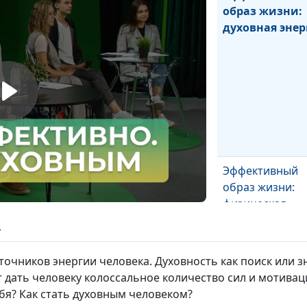
образ жизни:
духовная энер
Эффективный
образ жизни:
физическая
энергия
ь
сточников энергии человека. Духовность как поиск или з
дать человеку колоссальное количество сил и мотиваци
ебя? Как стать духовным человеком?