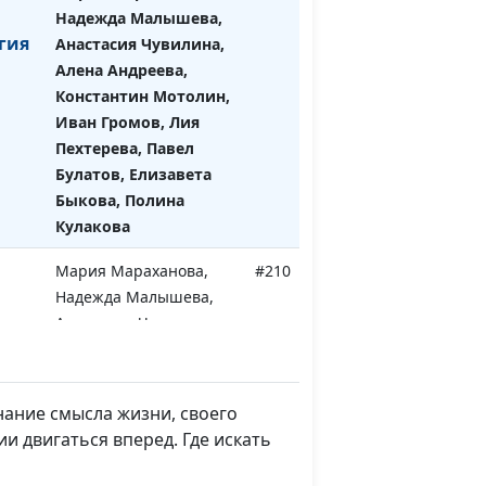
Надежда Малышева,
гия
Анастасия Чувилина,
Алена Андреева,
Константин Мотолин,
Иван Громов, Лия
Пехтерева, Павел
Булатов, Елизавета
Быкова, Полина
Кулакова
Мария Мараханова,
#210
Надежда Малышева,
Анастасия Чувилина,
Алена Андреева,
Константин Мотолин,
Иван Громов, Лия
нание смысла жизни, своего
Пехтерева, Павел
и двигаться вперед. Где искать
Булатов, Елизавета
Быкова, Полина