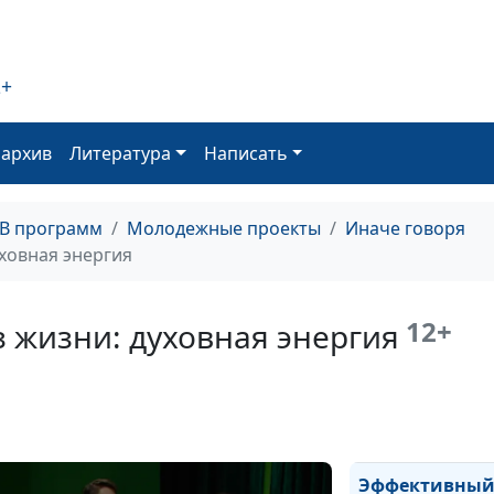
2+
оархив
Литература
Написать
Эффективный
ТВ программ
Молодежные проекты
Иначе говоря
образ жизни:
ховная энергия
эмоциональна
энергия
12+
 жизни: духовная энергия
Эффективны