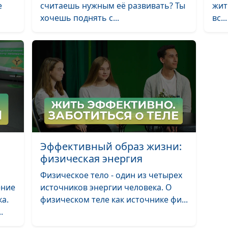
е
считаешь нужным её развивать? Ты
жит
Каков мой путь
хочешь поднять с...
вс...
время
переосмыслен
Как спасти сво
душу - в одино
или вместе?
Эффективный образ жизни:
физическая энергия
Физическое тело - один из четырех
ение
источников энергии человека. О
а.
физическом теле как источнике фи...
.
Страсть к