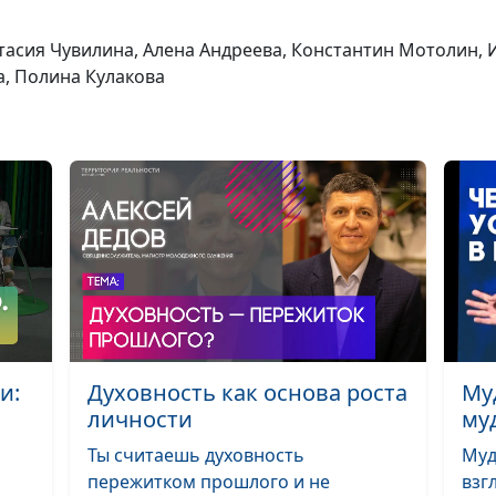
тасия Чувилина, Алена Андреева, Константин Мотолин, И
Время для Библ
а, Полина Кулакова
сколько минут 
день
Энергия денег -
получать и
тратить?
и:
Духовность как основа роста
Му
личности
му
Ты считаешь духовность
Муд
пережитком прошлого и не
взг