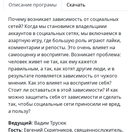
Описание програмы
Скачать
блогер, лидер молодежи
Празднование
Почему возникает зависимость от социальных
Вадим Трусюк, Андрей
#194
праздников
сетей? Когда мы становимся владельцами
Качалаба,
аккаунтов в социальных сетях, мы включаемся в
священнослужитель,
азартную игру, где большую роль играют лайки,
блогер, лидер молодежи
комментарии и репосты. Это очень влияет на
Сила прощения
Вадим Трусюк, Андрей
#193
самооценку и восприятие. Возникает проблема:
Качалаба,
человек живет не так, как ему кажется
священнослужитель,
правильным, а так, как хотят другие люди, и в
блогер, лидер молодежи
результате появляется зависимость от чужого
мнения. Как это влияет на восприятие себя?
Лицемерие — грех?
Вадим Трусюк, Андрей
#192
Стоит ли оставаться в этой зависимости? И как
Качалаба,
можно защитить себя от зависимости и сделать
священнослужитель,
так, чтобы социальные сети приносили не вред,
блогер, лидер молодежи
а пользу?
Вера и религия
Вадим Трусюк, Андрей
#191
Ведущий
: Вадим Трусюк
Качалаба,
Гость
: Евгений Скрипников, священнослужитель,