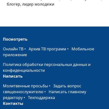
священнослужитель,
блогер, лидер молодежи
блогер, лидер молодежи
Бог не отвечает.
Вадим Трусюк, Геннадий
#190
Продолжать ли
Касап,
молиться?
священнослужитель,
специалист по работе с
Посмотреть
молодежью
Онлайн ТВ
•
Архив ТВ программ
•
Мобильное
Зачем мне Бог?
Вадим Трусюк, Геннадий
#189
приложение
Касап,
священнослужитель,
Политика обработки персональных данных и
специалист по работе с
конфиденциальности
молодежью
Написать
Жить интересно
Вадим Трусюк, Антон
#188
Молитвенные просьбы
•
Задать вопрос
Бойков,
священнослужителю
•
Написать главному
священнослужитель
редактору
•
Техподдержка
Контакты
Я (не) люблю себя
Вадим Трусюк, Антон
#187