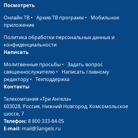
Посмотреть
Малышева, Размик
Меликбекян, Мила
Онлайн ТВ
•
Архив ТВ программ
•
Мобильное
Прусакова, Юлия
приложение
Надысева, Светлана
Стрельникова, Анжела
Политика обработки персональных данных и
Бузина, Александра
конфиденциальности
Антонова
Написать
Новое время
Павел Жуков,
#104
Молитвенные просьбы
•
Задать вопрос
молодежный пастор,
священнослужителю
•
Написать главному
Оксана Трусюк, Максим
редактору
•
Техподдержка
Булаев, Анна Малышева,
Контакты
Размик Меликбекян, Мила
Телекомпания «Три Ангела»
Прусакова, Юлия
603028,
Россия, Нижний Новгород,
Комсомольское
Надысева, Светлана
шоссе, 7
Стрельникова, Анжела
Телефон:
8 800 333-84-05
Бузина, Александра
E-mail:
mail@3angels.ru
Антонова