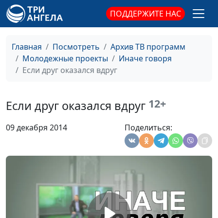
Караульщикова, Андрей
ПОДДЕРЖИТЕ НАС
Карганов, Анастасия
Сорокина, Елена
Солдатова, Мария
Главная
Посмотреть
Архив ТВ программ
Сорокина, Наталья
Молодежные проекты
Иначе говоря
Булатова
Если друг оказался вдруг
Как узнать волю
Вячеслав Котов,
#111
Божью?
священнослужитель,
12+
Если друг оказался вдруг
Виктория Булатова,
Богдан Павлюк, Алёна
09 декабря 2014
Поделиться:
Караульщикова, Анжела
Бузина, Михаил
Титовский, Елена
Солдатова, Мария
Сорокина
Вектор поклонения
Павел Жуков,
#110
молодежный пастор,