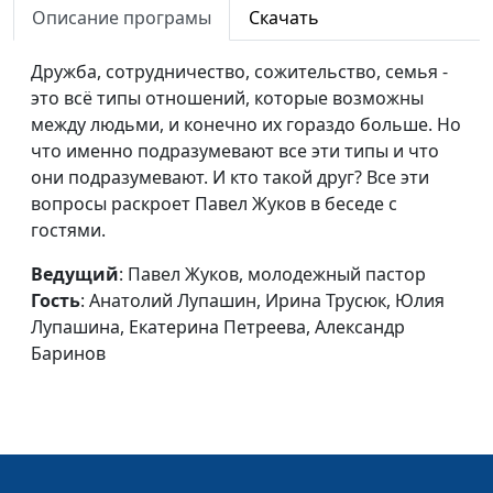
Петреева, Александр
Описание програмы
Скачать
Баринов
Дружба, сотрудничество, сожительство, семья -
Манипуляция
Павел Жуков,
#107
это всё типы отношений, которые возможны
молодежный пастор,
между людьми, и конечно их гораздо больше. Но
Анатолий Лупашин,
что именно подразумевают все эти типы и что
Ирина Трусюк, Юлия
они подразумевают. И кто такой друг? Все эти
Лупашина, Екатерина
вопросы раскроет Павел Жуков в беседе с
Петреева, Александр
гостями.
Баринов
Ведущий
: Павел Жуков, молодежный пастор
Радостная весть
Павел Жуков,
#106
Гость
: Анатолий Лупашин, Ирина Трусюк, Юлия
конца истории
молодежный пастор,
Лупашина, Екатерина Петреева, Александр
Вадим Трусюк, Ирина
Баринов
Трусюк, Юлия Лупашина,
Екатерина Петреева,
Александр Баринов
Рабы Господни
Павел Жуков,
#105
молодежный пастор, Анна