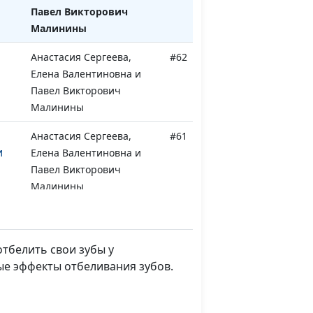
Павел Викторович
Малинины
Анастасия Сергеева,
#62
Елена Валентиновна и
Павел Викторович
Малинины
Анастасия Сергеева,
#61
и
Елена Валентиновна и
Павел Викторович
Малинины
од
Анастасия Сергеева,
#60
рая
Елена Валентиновна и
Павел Викторович
отбелить свои зубы у
Малинины
ые эффекты отбеливания зубов.
од
Анастасия Сергеева,
#59
вая
Елена Валентиновна и