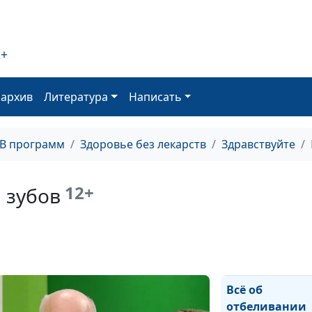
Зубные пробл
2+
оархив
Литература
Написать
Виды
протезировани
ТВ программ
Здоровье без лекарств
Здравствуйте
12+
 зубов
Виниры и
люминиры: как
выбрать
микропротезы 
зубов?
Всё об
отбеливании