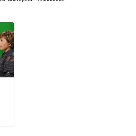
часть)
Как устроены
наши зубы
Безопасность
ребенка в доме
в
Отдых с ребен
Повышенная
температура у
ребенка