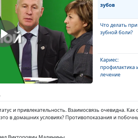
зубов
Что делать при
зубной боли?
Кариес:
профилактика 
лечение
Правильный ух
ь
за зубами (вто
часть)
татус и привлекательность. Взаимосвязь очевидна. Как 
 это в домашних условиях? Противопоказания и побочн
Правильный ух
за зубами (пер
авел Викторович Малинины