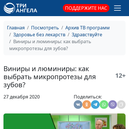
детей: почему
Елена Валентиновна и
ПОДДЕРЖИТЕ НАС
молодеют болезни
Павел Викторович
зубов
Малинины
Главная
Посмотреть
Архив ТВ программ
Детское здоровье:
Анастасия Сергеева,
#69
Здоровье без лекарств
Здравствуйте
внимание на
Елена Валентиновна и
Виниры и люминиры: как выбрать
молочные зубы
Павел Викторович
микропротезы для зубов?
Малинины
Что такое
Анастасия Сергеева,
#68
Виниры и люминиры: как
неправильный
Елена Валентиновна и
12+
выбрать микропротезы для
прикус? Как
Павел Викторович
зубов?
исправить прикус?
Малинины
Воспаления в
Анастасия Сергеева,
#67
27 декабря 2020
Поделиться:
ротовой полости
Елена Валентиновна и
Павел Викторович
Малинины
Зубные проблемы
Анастасия Сергеева,
#66