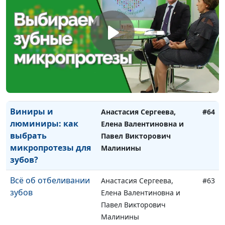
Елена Валентиновна и
Павел Викторович
Малинины
Виды
Анастасия Сергеева,
#65
протезирования
Елена Валентиновна и
Павел Викторович
Малинины
Виниры и
Анастасия Сергеева,
#64
люминиры: как
Елена Валентиновна и
выбрать
Павел Викторович
микропротезы для
Малинины
зубов?
Всё об отбеливании
Анастасия Сергеева,
#63
зубов
Елена Валентиновна и
Павел Викторович
Малинины