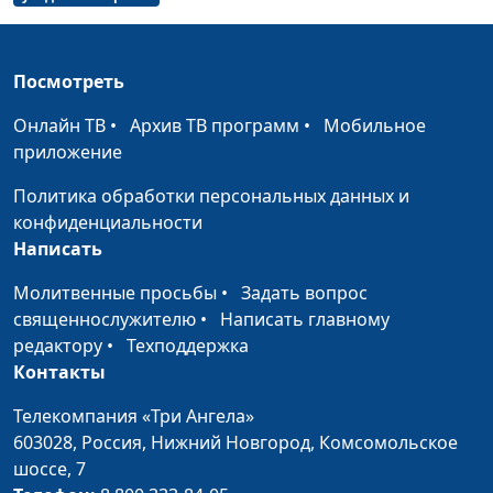
помощь
Драч, врач-педиатр
Детские
Анастасия Сергеева,
#53
инфекционные
Посмотреть
Наталья Анатольевна
болезни
Драч, врач-педиатр
Онлайн ТВ
•
Архив ТВ программ
•
Мобильное
Как укрепить
приложение
Анастасия Сергеева,
#52
иммунитет ребенка
Наталья Анатольевна
Политика обработки персональных данных и
Драч, врач-педиатр
конфиденциальности
Написать
Чем кормить
Анастасия Сергеева,
#51
малыша
Наталья Анатольевна
Молитвенные просьбы
•
Задать вопрос
Драч, врач-педиатр
священнослужителю
•
Написать главному
редактору
•
Техподдержка
Как успокоить
Анастасия Сергеева,
#50
Контакты
малыша
Наталья Анатольевна
Драч, врач-педиатр
Телекомпания «Три Ангела»
603028,
Россия, Нижний Новгород,
Комсомольское
Уход за ребёнком до
Анастасия Сергеева,
#49
шоссе, 7
года
Наталья Анатольевна