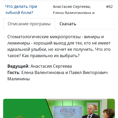
Что делать при
Анастасия Сергеева,
#62
зубной боли?
Елена Валентиновна и
Павел Викторович
Описание програмы
Скачать
Малинины
Кариес:
Стоматологические микропротезы - виниры и
Анастасия Сергеева,
#61
профилактика и
люминиры - хороший выход для тех, кто не имеет
Елена Валентиновна и
лечение
идеальной улыбки, но хочет ее получить. Что это
Павел Викторович
такое? Как правильно их выбрать?
Малинины
Правильный уход за
Ведущий
: Анастасия Сергеева
Анастасия Сергеева,
#60
зубами (вторая
Гость
: Елена Валентиновна и Павел Викторович
Елена Валентиновна и
часть)
Малинины
Павел Викторович
Малинины
Правильный уход за
Анастасия Сергеева,
#59
зубами (первая
Елена Валентиновна и
часть)
Павел Викторович
Малинины