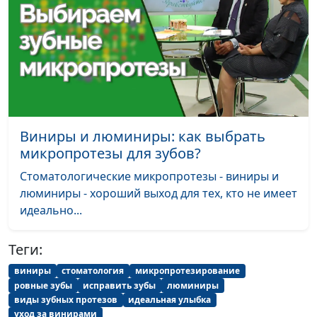
Как устроены наши
Анастасия Сергеева,
#58
зубы
Елена Валентиновна и
Павел Викторович
Малинины
Безопасность
Анастасия Сергеева,
#57
ребенка в доме
Наталья Анатольевна
Виниры и люминиры: как выбрать
Драч, врач-педиатр
микропротезы для зубов?
Отдых с ребенком
Анастасия Сергеева,
#56
Стоматологические микропротезы - виниры и
Наталья Анатольевна
люминиры - хороший выход для тех, кто не имеет
Драч, врач-педиатр
идеально...
Повышенная
Анастасия Сергеева,
#55
температура у
Наталья Анатольевна
Теги:
ребенка
Драч, врач-педиатр
виниры
стоматология
микропротезирование
ровные зубы
исправить зубы
люминиры
Аллергия у детей:
Анастасия Сергеева,
#54
виды зубных протезов
идеальная улыбка
виды, последствия,
Наталья Анатольевна
уход за винирами