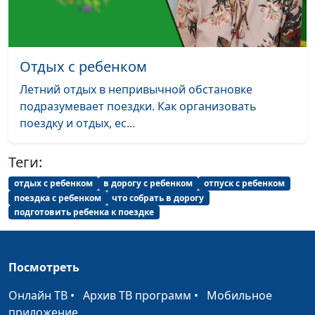
Драч, врач-педиатр
Первый год жизни
Анастасия Сергеева,
#47
ребенка (вторая
Наталья Анатольевна
Отдых с ребенком
часть)
Драч, врач-педиатр
Летний отдых в непривычной обстановке
Первый год жизни
Анастасия Сергеева,
#46
подразумевает поездки. Как организовать
ребенка (первая
Наталья Анатольевна
поездку и отдых, ес...
часть)
Драч, врач-педиатр
Теги:
Как ребенку быть
Анастасия Сергеева,
#45
здоровым?
Наталья Анатольевна
отдых с ребенком
в дорогу с ребенком
отпуск с ребенком
Драч, врач-педиатр
поездка с ребенком
что собрать в дорогу
подготовить ребенка к поездке
Безопасный прием
Анастасия Сергеева,
#44
лекарств
Вячеслав Юрьевич
Кожухарь, кандидат
Посмотреть
фармацевтических наук
Онлайн ТВ
•
Архив ТВ программ
•
Мобильное
Легкий способ
Анастасия Сергеева,
#43
приложение