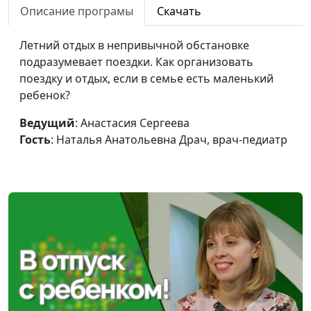
болезни
Описание програмы
Скачать
Драч, врач-педиатр
Как укрепить
Анастасия Сергеева,
#52
Летний отдых в непривычной обстановке
иммунитет ребенка
Наталья Анатольевна
подразумевает поездки. Как организовать
Драч, врач-педиатр
поездку и отдых, если в семье есть маленький
ребенок?
Чем кормить
Анастасия Сергеева,
#51
малыша
Наталья Анатольевна
Ведущий
: Анастасия Сергеева
Драч, врач-педиатр
Гость
: Наталья Анатольевна Драч, врач-педиатр
Как успокоить
Анастасия Сергеева,
#50
малыша
Наталья Анатольевна
Драч, врач-педиатр
Уход за ребёнком
Анастасия Сергеева,
#49
до года
Наталья Анатольевна
Драч, врач-педиатр
Сон ребенка до
Анастасия Сергеева,
#48
года
Наталья Анатольевна