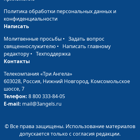
похудеть
Вячеслав Юрьевич
Кожухарь, кандидат
Политика обработки персональных данных и
фармацевтических наук
конфиденциальности
Написать
Успокоительное
Анастасия Сергеева,
#42
Вячеслав Юрьевич
Молитвенные просьбы
•
Задать вопрос
Кожухарь, кандидат
священнослужителю
•
Написать главному
фармацевтических наук
редактору
•
Техподдержка
Контакты
Как прожить
Анастасия Сергеева,
#41
дольше
Телекомпания «Три Ангела»
Вячеслав Юрьевич
603028,
Россия, Нижний Новгород,
Комсомольское
Кожухарь, кандидат
шоссе, 7
фармацевтических наук
Телефон:
8 800 333-84-05
Как сохранить
Анастасия Сергеева,
#40
E-mail:
mail@3angels.ru
красоту
Вячеслав Юрьевич
Кожухарь, кандидат
фармацевтических наук
© Все права защищены. Использование материалов
допускается только с согласия редакции.
Витамины: какие,
Анастасия Сергеева,
#39