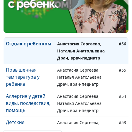
Викторович Малинины
Безопасность
Анастасия Сергеева,
#57
ребенка в доме
Наталья Анатольевна
Драч, врач-педиатр
Отдых с ребенком
Анастасия Сергеева,
#56
Наталья Анатольевна
Драч, врач-педиатр
Повышенная
Анастасия Сергеева,
#55
температура у
Наталья Анатольевна
ребенка
Драч, врач-педиатр
Аллергия у детей:
Анастасия Сергеева,
#54
виды, последствия,
Наталья Анатольевна
помощь
Драч, врач-педиатр
Детские
Анастасия Сергеева,
#53
инфекционные
Наталья Анатольевна