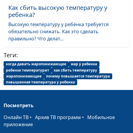
Как сбить высокую температуру у
Иммунитет
Анастасия Сергеева,
#38
ребенка?
Вячеслав Юрьевич
Высокую температуру у ребёнка требуется
Кожухарь, кандидат
обязательно снижать. Как это сделать
фармацевтических наук
правильно? Что делат...
Лекарственные
Анастасия Сергеева,
#37
препараты для
Вячеслав Юрьевич
Теги:
детей
Кожухарь, кандидат
когда давать жаропонижающее
жар у ребенка
фармацевтических наук
ребенок температурит
как сбить температуру
жаропонижающие
почему повышается температура
Совместимость
Анастасия Сергеева,
#36
повышенная температура у ребенка
лекарств
Вячеслав Юрьевич
Кожухарь, кандидат
фармацевтических наук
Посмотреть
Биологически-
Анастасия Сергеева,
#35
Онлайн ТВ
•
Архив ТВ программ
•
Мобильное
активные добавки
Вячеслав Юрьевич
приложение
Кожухарь, кандидат
фармацевтических наук