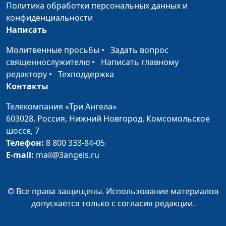
Политика обработки персональных данных и
конфиденциальности
Аналоги лекарств
Анастасия Сергеева,
#34
Написать
Вячеслав Юрьевич
Кожухарь, кандидат
Молитвенные просьбы
•
Задать вопрос
фармацевтических наук
священнослужителю
•
Написать главному
редактору
•
Техподдержка
Мифы о лекарствах
Анастасия Сергеева,
#33
Контакты
Вячеслав Юрьевич
Кожухарь, кандидат
Телекомпания «Три Ангела»
фармацевтических наук
603028,
Россия, Нижний Новгород,
Комсомольское
шоссе, 7
Кардиология и
Анастасия Сергеева,
#32
Телефон:
8 800 333-84-05
беременность
Марина Павлова, врач-
E-mail:
mail@3angels.ru
кардиолог
Инсульт
Анастасия Сергеева,
#31
© Все права защищены. Использование материалов
Марина Павлова, врач-
допускается только с согласия редакции.
кардиолог
Ишемическая
Анастасия Сергеева,
#30