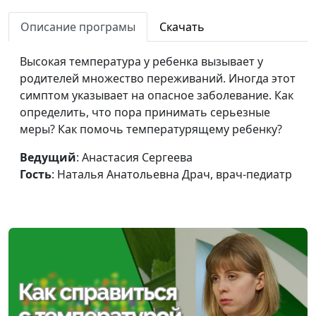
иммунитет ребенка
Наталья Анатольевна
Описание програмы
Скачать
Драч, врач-педиатр
Чем кормить
Анастасия Сергеева,
#51
Высокая температура у ребенка вызывает у
малыша
Наталья Анатольевна
родителей множество переживаний. Иногда этот
Драч, врач-педиатр
симптом указывает на опасное заболевание. Как
определить, что пора принимать серьезные
Как успокоить
Анастасия Сергеева,
#50
меры? Как помочь температурящему ребенку?
малыша
Наталья Анатольевна
Драч, врач-педиатр
Ведущий
: Анастасия Сергеева
Гость
: Наталья Анатольевна Драч, врач-педиатр
Уход за ребёнком
Анастасия Сергеева,
#49
до года
Наталья Анатольевна
Драч, врач-педиатр
Сон ребенка до
Анастасия Сергеева,
#48
года
Наталья Анатольевна
Драч, врач-педиатр
Первый год жизни
Анастасия Сергеева,
#47