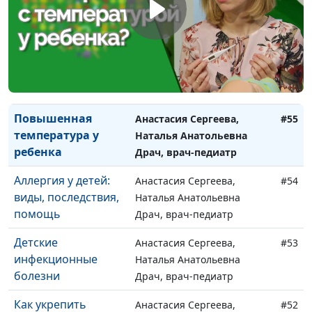
ребенка в доме
Наталья Анатольевна
Драч, врач-педиатр
Отдых с ребенком
Анастасия Сергеева,
#56
Наталья Анатольевна
Драч, врач-педиатр
Повышенная
Анастасия Сергеева,
#55
температура у
Наталья Анатольевна
ребенка
Драч, врач-педиатр
Аллергия у детей:
Анастасия Сергеева,
#54
виды, последствия,
Наталья Анатольевна
помощь
Драч, врач-педиатр
Детские
Анастасия Сергеева,
#53
инфекционные
Наталья Анатольевна
болезни
Драч, врач-педиатр
Как укрепить
Анастасия Сергеева,
#52