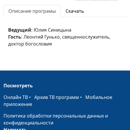
доктор богословия
Описание програмы
Скачать
Крестный путь Иисуса
Юлия Синицына,
#
Христа
Леонтий Гунько,
Ведущий
: Юлия Синицына
священнослужитель,
Гость
: Леонтий Гунько, священнослужитель,
доктор богословия
доктор богословия
Христос в претории Пилата
Юлия Синицына,
#
Леонтий Гунько,
священнослужитель,
доктор богословия
Христос перед
Юлия Синицына,
#
Посмотреть
синедрионом
Леонтий Гунько,
Онлайн ТВ
•
Архив ТВ программ
•
Мобильное
священнослужитель,
приложение
доктор богословия
Политика обработки персональных данных и
Отречение апостола Петра
Юлия Синицына,
#
конфиденциальности
Леонтий Гунько,
Написать