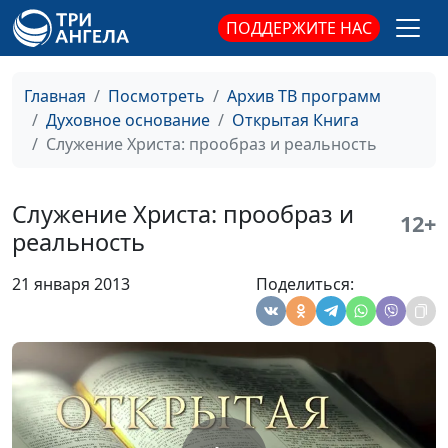
Андрей Галисламов,
ПОДДЕРЖИТЕ НАС
cвященнослужитель
Прикосновение Бога
Юлия Синицына,
#
Главная
Посмотреть
Архив ТВ программ
Андрей Галисламов,
Духовное основание
Открытая Книга
cвященнослужитель
Служение Христа: прообраз и реальность
Бог идет мимо
Юлия Синицына,
#
Андрей Галисламов,
Служение Христа: прообраз и
12+
cвященнослужитель
реальность
Великая радость
Юлия Синицына,
#
21 января 2013
Поделиться:
Андрей Галисламов,
cвященнослужитель
Упасть на камень и
Юлия Синицына,
#
разбиться
Андрей Галисламов,
cвященнослужитель
Первые чудеса новой эры
Юлия Синицына,
#