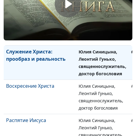
Андрей Галисламов,
cвященнослужитель
Бог - Спаситель
Юлия Синицына,
#
Андрей Галисламов,
cвященнослужитель
Служение Христа:
Юлия Синицына,
#
прообраз и реальность
Леонтий Гунько,
священнослужитель,
доктор богословия
Воскресение Христа
Юлия Синицына,
#
Леонтий Гунько,
священнослужитель,
доктор богословия
Распятие Иисуса
Юлия Синицына,
#
Леонтий Гунько,
священнослужитель,