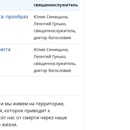
cвященнослужитель
а: прообраз
Юлия Синицына,
#880
Леонтий Гунько,
священнослужитель,
доктор богословия
риста
Юлия Синицына,
#879
Леонтий Гунько,
священнослужитель,
доктор богословия
а
Юлия Синицына,
#878
Леонтий Гунько,
священнослужитель,
доктор богословия
 и мы живем на территории,
, которое приводит к
Иисуса
Юлия Синицына,
#877
сет нас от смерти через наше
Леонтий Гунько,
 жизни.
священнослужитель,