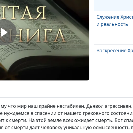
Служение Христ
и реальность
Воскресение Х
Распятие Иисус
ь
му что мир наш крайне нестабилен. Дьявол агрессивен,
 нуждаемся в спасении от нашего греховного состояния
Крестный путь 
 к смерти. На этой земле всех ожидает смерть. Бог спа
Христа
я от смерти дает человеку уникальную осмысленность в