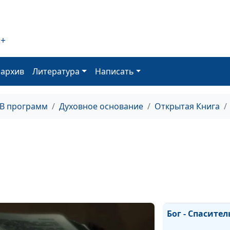
Бог идет мимо
2+
оархив
Литература
Написать
Великая радост
ТВ программ
Духовное основание
Открытая Книга
Упасть на каме
разбиться
Первые чудеса
Бог - Спасител