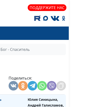
cвященнослужитель
ПОДДЕРЖИТЕ НАС
Юлия Синицына,
#897
Андрей Галисламов,
cвященнослужитель
ь
Юлия Синицына,
#896
Андрей Галисламов,
cвященнослужитель
Бог - Спаситель
нь и
Юлия Синицына,
#895
Андрей Галисламов,
cвященнослужитель
 новой эры
Поделиться:
Юлия Синицына,
#894
Андрей Галисламов,
cвященнослужитель
ь
Юлия Синицына,
#893
Андрей Галисламов,