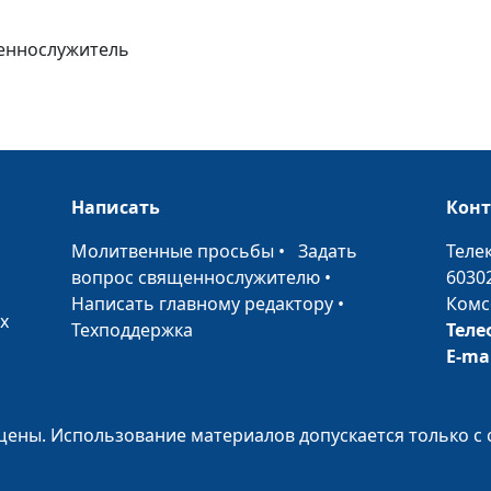
щеннослужитель
Христос в прет
Христос перед
Написать
Кон
синедрионом
•
Молитвенные просьбы
•
Задать
Теле
вопрос священнослужителю
•
6030
Написать главному редактору
•
Комс
Отречение апо
х
Техподдержка
Теле
E-ma
ены. Использование материалов допускается только с 
Арест Иисуса Х