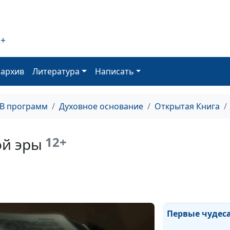
Прикосновение
2+
оархив
Литература
Написать
Бог идет мимо
ТВ программ
Духовное основание
Открытая Книга
Великая радост
12+
ой эры
Упасть на каме
разбиться
Первые чудес