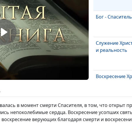
Бог - Спаситель
Служение Христ
и реальность
Воскресение Х
ь
валась в момент смерти Спасителя, в том, что открыт пр
Распятие Иисус
ались непоколебимые сердца. Воскресение усопших свят
 воскресение верующих благодаря смерти и воскресения