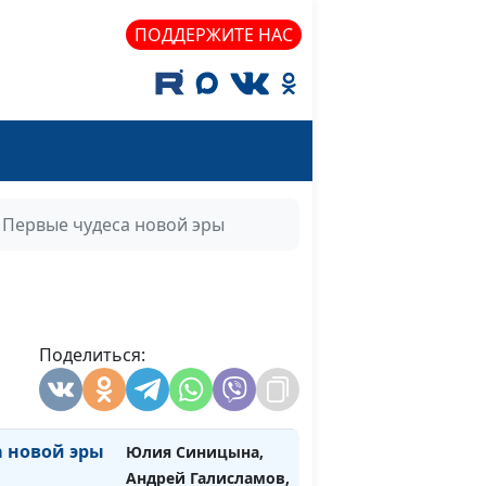
cвященнослужитель
ПОДДЕРЖИТЕ НАС
 Бога
Юлия Синицына,
#898
Андрей Галисламов,
cвященнослужитель
Юлия Синицына,
#897
Андрей Галисламов,
cвященнослужитель
Первые чудеса новой эры
ь
Юлия Синицына,
#896
Андрей Галисламов,
cвященнослужитель
нь и
Поделиться:
Юлия Синицына,
#895
Андрей Галисламов,
cвященнослужитель
а новой эры
Юлия Синицына,
#894
Андрей Галисламов,