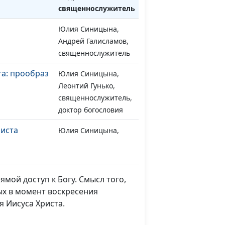
cвященнослужитель
Юлия Синицына,
#893
Андрей Галисламов,
cвященнослужитель
а: прообраз
Юлия Синицына,
#880
Леонтий Гунько,
священнослужитель,
доктор богословия
риста
Юлия Синицына,
#879
Леонтий Гунько,
священнослужитель,
доктор богословия
ямой доступ к Богу. Смысл того,
а
Юлия Синицына,
#878
ых в момент воскресения
Леонтий Гунько,
 Иисуса Христа.
священнослужитель,
доктор богословия