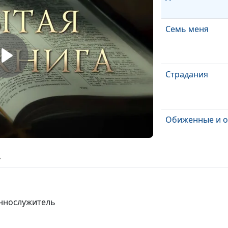
Семь меня
Страдания
Обиженные и 
ь
Служение Богу
Действия Бога 
еннослужитель
жизни