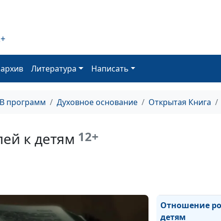
Природа греха
2+
оархив
Литература
Написать
Вопрос спасен
ТВ программ
Духовное основание
Открытая Книга
Чистая и нечи
12+
ей к детям
Внебрачные о
Отношение ро
детям