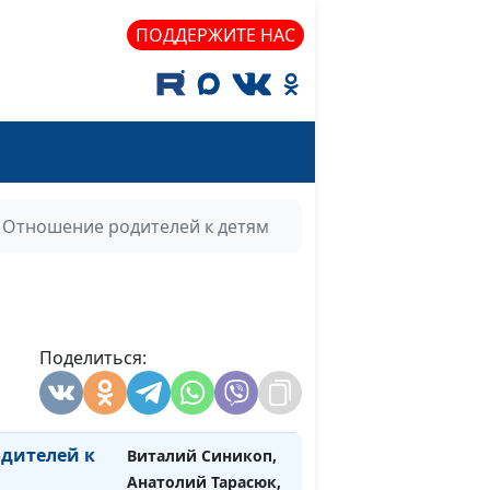
доктор богословия
ПОДДЕРЖИТЕ НАС
Юлия Синицына,
#808
Евгений Зайцев,
доктор богословия
ия
Юлия Синицына,
#807
Евгений Зайцев,
доктор богословия
Отношение родителей к детям
стая пища
Виталий Синикоп,
#806
Анатолий Тарасюк,
священнослужитель
тношения
Поделиться:
Виталий Синикоп,
#805
Анатолий Тарасюк,
священнослужитель
дителей к
Виталий Синикоп,
#804
Анатолий Тарасюк,