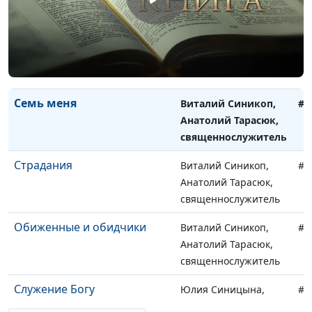
священнослужитель
Отношение родителей к
Виталий Синикоп,
#8
детям
Анатолий Тарасюк,
священнослужитель
Семь меня
Виталий Синикоп,
#8
Анатолий Тарасюк,
священнослужитель
Страдания
Виталий Синикоп,
#8
Анатолий Тарасюк,
священнослужитель
Обиженные и обидчики
Виталий Синикоп,
#8
Анатолий Тарасюк,
священнослужитель
Служение Богу
Юлия Синицына,
#8
Даниил Ловска