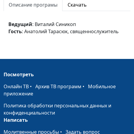
Описание програмы
Скачать
Действия Бога в нашей
Юлия Синицына,
#7
жизни
Даниил Ловска
Ведущий
: Виталий Синикоп
Божье влияние
Юлия Синицына,
#7
Гость
: Анатолий Тарасюк, священнослужитель
Даниил Ловска
Практическая христианская
Юлия Синицына,
#7
жизнь
Даниил Ловска
Божьи чудеса
Юлия Синицына,
#7
Посмотреть
Даниил Ловска
Онлайн ТВ
•
Архив ТВ программ
•
Мобильное
Преуспевающий
Юлия Синицына,
#7
приложение
христианин
Даниил Ловска
Политика обработки персональных данных и
Воин армии Христа
Юлия Синицына,
#7
конфиденциальности
Даниил Ловска
Написать
Невидимая война
Юлия Синицына,
#7
Молитвенные просьбы
•
Задать вопрос
Даниил Ловска