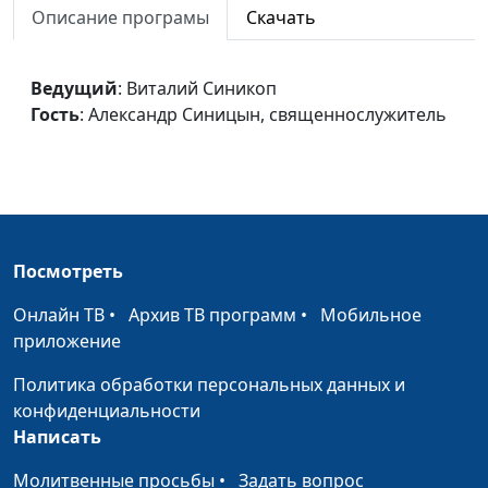
Описание програмы
Скачать
Александр Синицын,
священнослужитель
Пророчества майя
Ведущий
: Виталий Синикоп
Виталий Синикоп,
#7
Гость
: Александр Синицын, священнослужитель
Александр Синицын,
священнослужитель
Десять заповедей царя
Мария Рожкова,
#7
Соломона
Сергей Авструб
Униженные и
Мария Рожкова,
#7
Посмотреть
оскорбленные
Сергей Авструб
Онлайн ТВ
•
Архив ТВ программ
•
Мобильное
Всему свое время
Мария Рожкова,
#7
приложение
Сергей Авструб
Политика обработки персональных данных и
Бери от жизни все!
Мария Рожкова,
#7
конфиденциальности
Сергей Авструб
Написать
Сотворение мира глазами
Мария Рожкова,
#7
Молитвенные просьбы
•
Задать вопрос