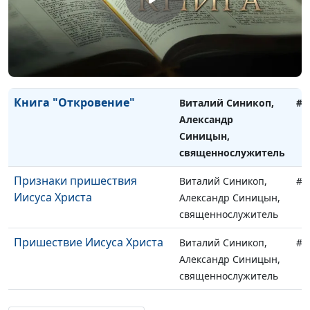
рассказам евангелистов?
священнослужитель
Апокалипсис
Виталий Синикоп,
#7
Александр Синицын,
священнослужитель
Книга "Откровение"
Виталий Синикоп,
#7
Александр
Синицын,
священнослужитель
Признаки пришествия
Виталий Синикоп,
#7
Иисуса Христа
Александр Синицын,
священнослужитель
Пришествие Иисуса Христа
Виталий Синикоп,
#7
Александр Синицын,
священнослужитель
Конец света
Виталий Синикоп,
#7