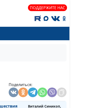
ии?
Александр Синицын,
ПОДДЕРЖИТЕ НАС
священнослужитель
ия Христа:
Виталий Синикоп,
#780
 Иисус, от
Александр Синицын,
т девы?
священнослужитель
елиях:
Виталий Синикоп,
#779
оверять
Александр Синицын,
гелистов?
священнослужитель
Виталий Синикоп,
#778
Александр Синицын,
священнослужитель
ение"
Поделиться:
Виталий Синикоп,
#777
Александр Синицын,
священнослужитель
шествия
Виталий Синикоп,
#776