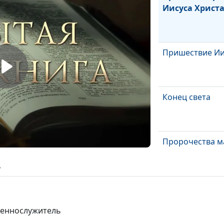
Иисуса Христ
Пришествие Ии
Конец света
Пророчества м
ь
Десять заповед
Соломона
щеннослужитель
Униженные и