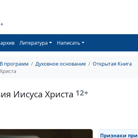
ли Иисус в Инд
2+
Загадки рожден
от кого родился
блудницы или о
оархив
Литература
Написать
Ошибки в Еванг
можем ли мы д
ТВ программ
Духовное основание
Открытая Книга
рассказам еван
Христа
Апокалипсис
12+
ия Иисуса Христа
Книга "Откров
Признаки при