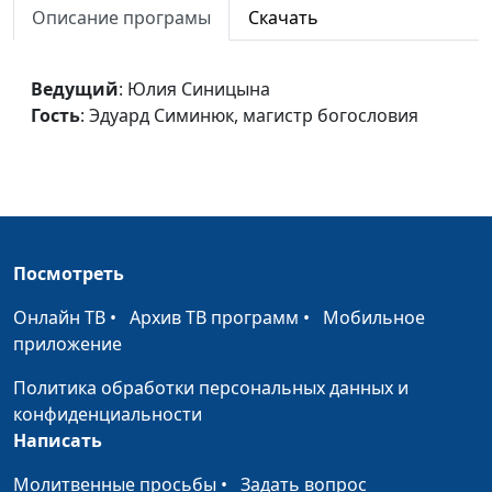
Описание програмы
Скачать
Эдуард Симинюк,
магистр богословия
Наша ценность
Ведущий
: Юлия Синицына
Юлия Синицына,
#65
Гость
: Эдуард Симинюк, магистр богословия
Эдуард Симинюк,
магистр богословия
Причины греха
Юлия Синицына,
#65
Эдуард Симинюк,
магистр богословия
Посмотреть
Защита от сил тьмы
Юлия Синицына,
#64
Эдуард Симинюк,
Онлайн ТВ
•
Архив ТВ программ
•
Мобильное
магистр богословия
приложение
Стойкость святых
Юлия Синицына,
#64
Политика обработки персональных данных и
Юрий Друми, доктор
конфиденциальности
богословия
Написать
Вера и исцеление в
Юлия Синицына,
#64
Молитвенные просьбы
•
Задать вопрос