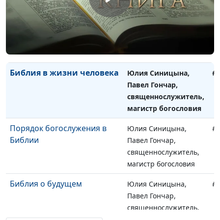
Развод супругов с точки
Юлия Синицына,
#
зрения Библии
Павел Гончар,
священнослужитель,
магистр богословия
Библия в жизни человека
Юлия Синицына,
#
Павел Гончар,
священнослужитель,
магистр богословия
Порядок богослужения в
Юлия Синицына,
#
Библии
Павел Гончар,
священнослужитель,
магистр богословия
Библия о будущем
Юлия Синицына,
#
Павел Гончар,
священнослужитель,
магистр богословия