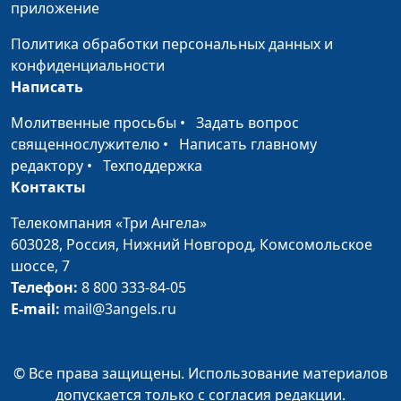
приложение
Брань не против плоти и
Юлия Синицына,
#
крови
Алексей Мошкин,
Политика обработки персональных данных и
священнослужитель
конфиденциальности
Написать
Черно-белая полоса
Юлия Синицына,
#
Иосифа
Алексей Мошкин,
Молитвенные просьбы
•
Задать вопрос
священнослужитель
священнослужителю
•
Написать главному
редактору
•
Техподдержка
Сущность греха
Юлия Синицына,
#
Контакты
Алексей Мошкин,
священнослужитель
Телекомпания «Три Ангела»
603028,
Россия, Нижний Новгород,
Комсомольское
Иисус и самарянка
Юлия Синицына,
#
шоссе, 7
Алексей Мошкин,
Телефон:
8 800 333-84-05
священнослужитель
E-mail:
mail@3angels.ru
Десять прокаженных
Юлия Синицына,
#
Алексей Мошкин,
© Все права защищены. Использование материалов
священнослужитель
допускается только с согласия редакции.