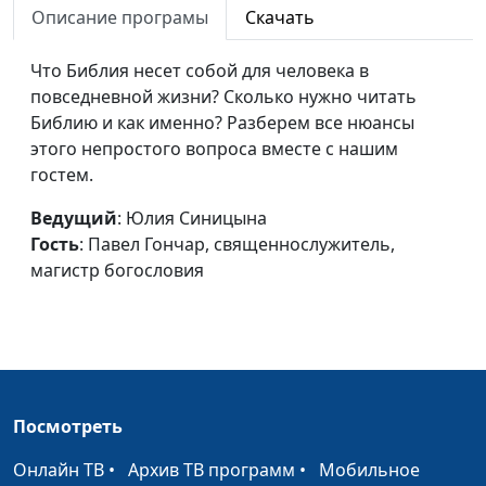
Описание програмы
Скачать
Всегда радуйтесь
Юлия Синицына,
#
Что Библия несет собой для человека в
Павел Гончар,
повседневной жизни? Сколько нужно читать
священнослужитель,
Библию и как именно? Разберем все нюансы
магистр богословия
этого непростого вопроса вместе с нашим
Личные отношения с Богом
Юлия Синицына,
#
гостем.
Павел Гончар,
Ведущий
: Юлия Синицына
священнослужитель,
Гость
: Павел Гончар, священнослужитель,
магистр богословия
магистр богословия
Крещение Духом Святым
Юлия Синицына,
#
Павел Гончар,
священнослужитель,
магистр богословия
Проявление Бога в нашей
Юлия Синицына,
#
Посмотреть
жизни
Алексей Мошкин,
священнослужитель
Онлайн ТВ
•
Архив ТВ программ
•
Мобильное