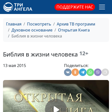
ПОДДЕРЖИТЕ НАС
Грехопадение
Юлия Синицына,
#
Павел Гончар,
священнослужитель,
Главная
Посмотреть
Архив ТВ программ
магистр богословия
Духовное основание
Открытая Книга
Что такое религиозный
Библия в жизни человека
Юлия Синицына,
#
пост. Как поститься
Павел Гончар,
правильно
священнослужитель,
12+
Библия в жизни человека
магистр богословия
Три лица Бога. Понятие
Юлия Синицына,
#
13 мая 2015
Поделиться:
троицы
Павел Гончар,
священнослужитель,
магистр богословия
Число зверя
Юлия Синицына,
#
Павел Гончар,
священнослужитель,
магистр богословия