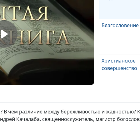
Благословение 
Христианское
совершенство
Послушание Бо
ь
фанатизм
м? В чем различие между бережливостью и жадностью? К
Андрей Качалаба, священнослужитель, магистр богосло
Наказание Бож