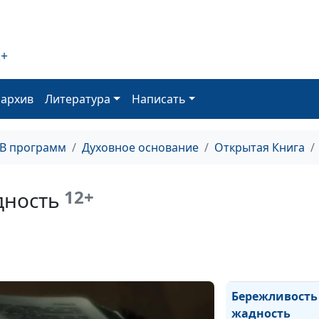
2+
Изменение хар
христианина
оархив
Литература
Написать
Является ли бо
ТВ программ
Духовное основание
Открытая Книга
пороком?
12+
дность
Ревность Божь
Бережливость
жадность