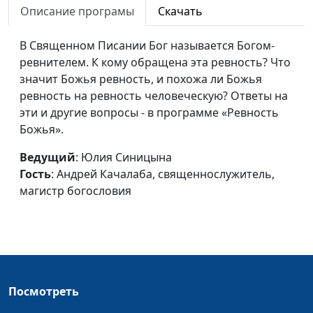
Описание програмы
Скачать
Христианское
Юлия Синицына,
#
совершенство
В Священном Писании Бог называется Богом-
Андрей Качалаба,
ревнителем. К кому обращена эта ревность? Что
священнослужитель,
значит Божья ревность, и похожа ли Божья
магистр богословия
ревность на ревность человеческую? Ответы на
Послушание Богу и
Юлия Синицына,
#
эти и другие вопросы - в программе «Ревность
фанатизм
Андрей Качалаба,
Божья».
священнослужитель,
Ведущий
: Юлия Синицына
магистр богословия
Гость
: Андрей Качалаба, священнослужитель,
Наказание Божье
Юлия Синицына,
#
магистр богословия
Андрей Качалаба,
священнослужитель,
магистр богословия
Сострадание
Юлия Синицына,
#
Андрей Качалаба,
Посмотреть
священнослужитель,