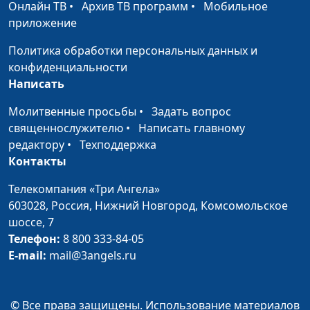
магистр богословия
Онлайн ТВ
•
Архив ТВ программ
•
Мобильное
приложение
Целомудрие
Юлия Синицына,
#
Андрей Качалаба,
Политика обработки персональных данных и
священнослужитель,
конфиденциальности
магистр богословия
Написать
Христианское терпение
Юлия Синицына,
#
Молитвенные просьбы
•
Задать вопрос
Андрей Качалаба,
священнослужителю
•
Написать главному
священнослужитель,
редактору
•
Техподдержка
магистр богословия
Контакты
Бог меня не простит
Юлия Синицына,
#
Телекомпания «Три Ангела»
Андрей Качалаба,
603028,
Россия, Нижний Новгород,
Комсомольское
священнослужитель,
шоссе, 7
магистр богословия
Телефон:
8 800 333-84-05
E-mail:
mail@3angels.ru
Ни за что не прощу
Юлия Синицына,
#
Андрей Качалаба,
священнослужитель,
© Все права защищены. Использование материалов