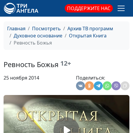
ПОДДЕРЖИТЕ НАС
Месть
Юлия Синицына,
#
Андрей Качалаба,
священнослужитель,
Главная
Посмотреть
Архив ТВ программ
магистр богословия
Духовное основание
Открытая Книга
Что такое соблазн?
Ревность Божья
Юлия Синицына,
#
Андрей Качалаба,
священнослужитель,
12+
Ревность Божья
магистр богословия
Бог и мелочи жизни
Юлия Синицына,
#
25 ноября 2014
Поделиться:
Андрей Качалаба,
священнослужитель,
магистр богословия
Изменение характера
Юлия Синицына,
#
христианина
Андрей Качалаба,
священнослужитель,
магистр богословия