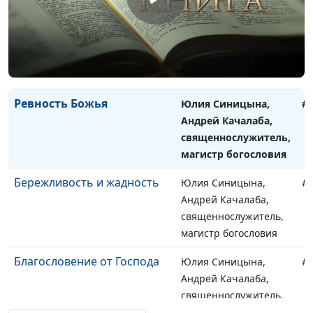
Является ли богатство
Юлия Синицына,
#
пороком?
Андрей Качалаба,
священнослужитель,
магистр богословия
Ревность Божья
Юлия Синицына,
#
Андрей Качалаба,
священнослужитель,
магистр богословия
Бережливость и жадность
Юлия Синицына,
#
Андрей Качалаба,
священнослужитель,
магистр богословия
Благословение от Господа
Юлия Синицына,
#
Андрей Качалаба,
священнослужитель,
магистр богословия