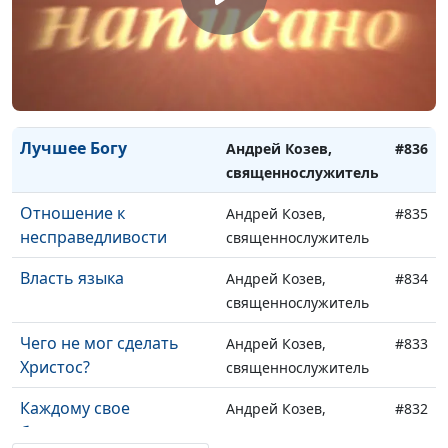
Рождение свыше
Дмитрий Булатов,
#838
священнослужитель
Божья воля
Андрей Козев,
#837
священнослужитель
Лучшее Богу
Андрей Козев,
#836
священнослужитель
Отношение к
Андрей Козев,
#835
несправедливости
священнослужитель
Власть языка
Андрей Козев,
#834
священнослужитель
Чего не мог сделать
Андрей Козев,
#833
Христос?
священнослужитель
Каждому свое
Андрей Козев,
#832
благословение
священнослужитель