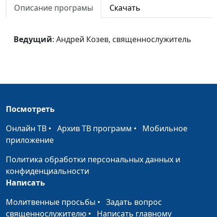
Описание програмы
Скачать
Сделай шаг
Андрей Козев,
#831
священнослужитель
Ведущий
: Андрей Козев, священнослужитель
Неограниченные
Андрей Козев,
#830
возможности Христа
священнослужитель
Ной и Лот
Андрей Козев,
#829
священнослужитель
Голос из ада
Андрей Козев,
#828
Посмотреть
священнослужитель
Онлайн ТВ
•
Архив ТВ программ
•
Мобильное
Явление Царя
Эдуард Егизарян,
#827
приложение
магистр богословия
Политика обработки персональных данных и
Души под
Эдуард Егизарян,
#826
конфиденциальности
жертвенником
магистр богословия
Написать
Добровольный голод
Молитвенные просьбы
•
Задать вопрос
Эдуард Егизарян,
#825
священнослужителю
•
Написать главному
магистр богословия