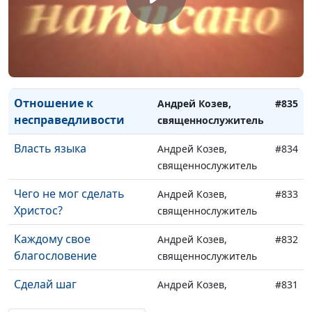
Божья воля
Андрей Козев,
#837
священнослужитель
Лучшее Богу
Андрей Козев,
#836
священнослужитель
Отношение к
Андрей Козев,
#835
несправедливости
священнослужитель
Власть языка
Андрей Козев,
#834
священнослужитель
Чего не мог сделать
Андрей Козев,
#833
Христос?
священнослужитель
Каждому свое
Андрей Козев,
#832
благословение
священнослужитель
Сделай шаг
Андрей Козев,
#831
священнослужитель