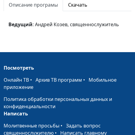
Описание програмы
Скачать
Неограниченные
Андрей Козев,
#830
возможности Христа
священнослужитель
Ведущий
: Андрей Козев, священнослужитель
Ной и Лот
Андрей Козев,
#829
священнослужитель
Голос из ада
Андрей Козев,
#828
священнослужитель
Явление Царя
Эдуард Егизарян,
#827
Посмотреть
магистр богословия
Онлайн ТВ
•
Архив ТВ программ
•
Мобильное
Души под
Эдуард Егизарян,
#826
приложение
жертвенником
магистр богословия
Политика обработки персональных данных и
Добровольный голод
Эдуард Егизарян,
#825
конфиденциальности
магистр богословия
Написать
Похищенный мир
Молитвенные просьбы
•
Задать вопрос
Эдуард Егизарян,
#824
священнослужителю
•
Написать главному
магистр богословия