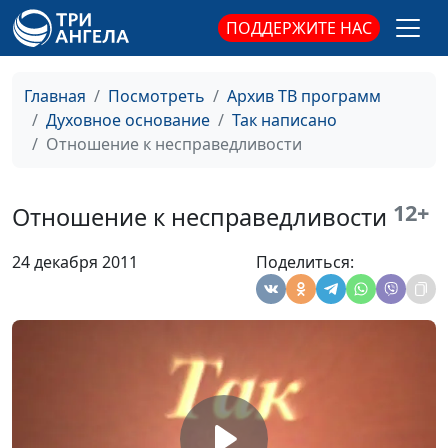
ПОДДЕРЖИТЕ НАС
Главная
Посмотреть
Архив ТВ программ
Духовное основание
Так написано
Важно ли быть
Дмитрий Булатов,
#842
Отношение к несправедливости
значимым?
священнослужитель
Наши дела и наша
Дмитрий Булатов,
#841
12+
Отношение к несправедливости
сущность
священнослужитель
24 декабря 2011
Поделиться:
Что мы знаем о Боге?
Дмитрий Булатов,
#840
священнослужитель
Бог, разрушающий
Дмитрий Булатов,
#839
камни
священнослужитель
Рождение свыше
Дмитрий Булатов,
#838
священнослужитель