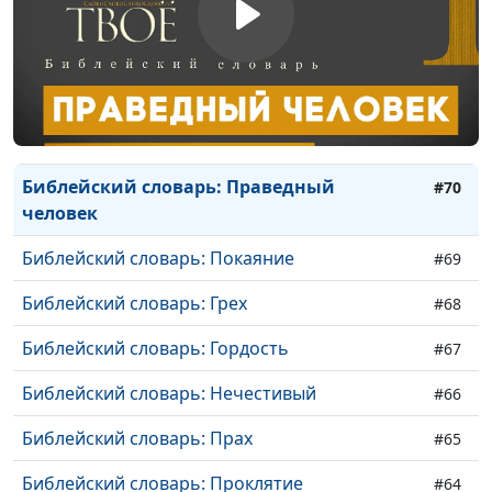
Библейский словарь: Знамение
#74
Библейский словарь: Бездна
#73
Библейский словарь: Потоп
#72
Библейский словарь: Ковчег
#71
Библейский словарь: Праведный
#70
человек
Библейский словарь: Покаяние
#69
Библейский словарь: Грех
#68
Библейский словарь: Гордость
#67
Библейский словарь: Нечестивый
#66
Библейский словарь: Прах
#65
Библейский словарь: Проклятие
#64