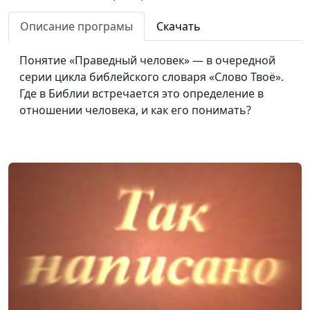
Библейский словарь: Зло
#63
Описание програмы
Скачать
Библейский словарь: Добро
#62
Понятие «Праведный человек» — в очередной
серии цикла библейского словаря «Слово Твоё».
Библейский словарь: Левиафан
#61
Где в Библии встречается это определение в
Библейский словарь: Змей
#60
отношении человека, и как его понимать?
Библейский словарь: Освятить
#59
Библейский словарь: Суббота
#58
Библейский словарь: Заповедать
#57
Библейский словарь: Владычествовать
#56
Библейский словарь: Благословить
#55
Библейский словарь: Прилепиться
#54
Библейский словарь: Женщина
#53