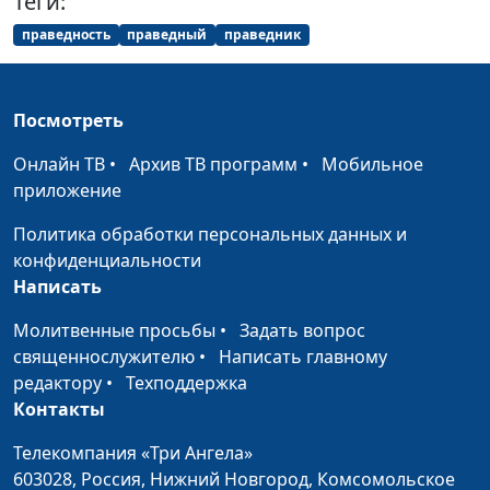
Теги:
Библейский словарь: Благий
#31
праведность
праведный
праведник
Библейский словарь: Праведный
#30
Библейский словарь: Святой
#29
Посмотреть
Библейский словарь: Премудрый
#28
Онлайн ТВ
•
Архив ТВ программ
•
Мобильное
приложение
Библейский словарь: Всемогущий
#27
Политика обработки персональных данных и
Библейский словарь: Всеведущий
#26
конфиденциальности
Написать
Библейский словарь: Вездесущий
#25
Молитвенные просьбы
•
Задать вопрос
Библейский словарь: Вечный
#24
священнослужителю
•
Написать главному
редактору
•
Техподдержка
Библейский словарь: Заступник
#23
Контакты
Библейский словарь: Искупитель
#22
Телекомпания «Три Ангела»
Библейский словарь: Спаситель
#21
603028,
Россия, Нижний Новгород,
Комсомольское