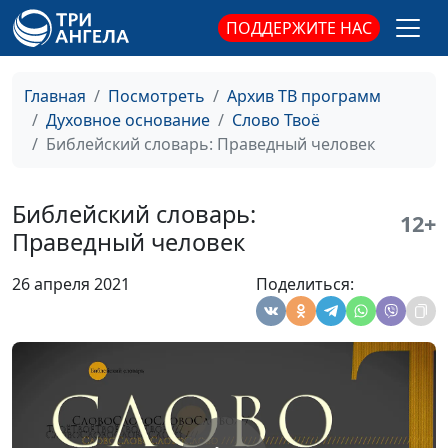
Библейский словарь: Обрезание
#85
ПОДДЕРЖИТЕ НАС
Библейский словарь: Израиль
#84
Библейский словарь: Благодать
#83
Главная
Посмотреть
Архив ТВ программ
Духовное основание
Слово Твоё
Библейский словарь: Кровь
#82
Библейский словарь: Праведный человек
Библейский словарь: Пасха
#81
Библейский словарь: Обетование Божье
Библейский словарь:
#80
12+
Праведный человек
Библейский словарь: Беззаконие
#79
26 апреля 2021
Поделиться:
Библейский словарь: Идол
#78
Библейский словарь: Вавилон
#77
Библейский словарь: Завет
#76
Библейский словарь: Радуга
#75