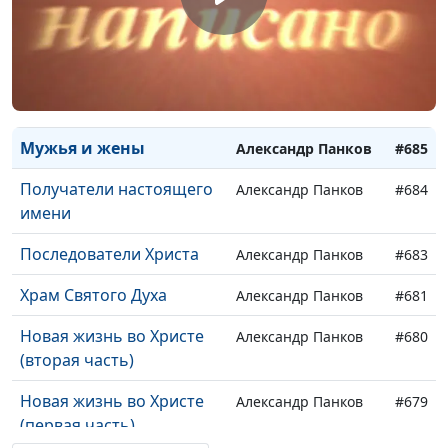
Члены тела Христова
Александр Панков
#688
Постоянный союз любви
Александр Панков
#687
Принципы семейного
Александр Панков
#686
счастья
Мужья и жены
Александр Панков
#685
Получатели настоящего
Александр Панков
#684
имени
Последователи Христа
Александр Панков
#683
Храм Святого Духа
Александр Панков
#681
Новая жизнь во Христе
Александр Панков
#680
(вторая часть)
Новая жизнь во Христе
Александр Панков
#679
(первая часть)