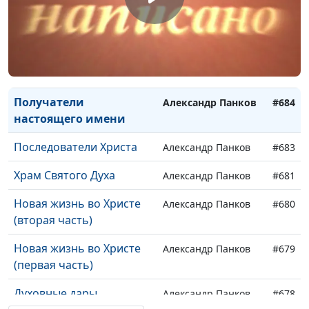
Постоянный союз любви
Александр Панков
#687
Принципы семейного
Александр Панков
#686
счастья
Мужья и жены
Александр Панков
#685
Получатели
Александр Панков
#684
настоящего имени
Последователи Христа
Александр Панков
#683
Храм Святого Духа
Александр Панков
#681
Новая жизнь во Христе
Александр Панков
#680
(вторая часть)
Новая жизнь во Христе
Александр Панков
#679
(первая часть)
Духовные дары
Александр Панков
#678