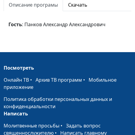
Описание програмы
Скачать
Дети обетования
Панков Александр
#642
Александрович
Гость
: Панков Александр Александрович
Человечность Христа
Панков Александр
#641
(третья часть)
Александрович
Человечность Христа
Панков Александр
#640
(вторая часть)
Александрович
Человечность Христа
Панков Александр
#639
Посмотреть
(первая часть)
Александрович
Онлайн ТВ
•
Архив ТВ программ
•
Мобильное
Утверждение наследства
Панков Александр
#638
приложение
Александрович
Политика обработки персональных данных и
Предназначение закона
Панков Александр
#637
конфиденциальности
Александрович
Написать
Мирный план
Молитвенные просьбы
•
Задать вопрос
Панков Александр
#636
священнослужителю
•
Написать главному
Александрович