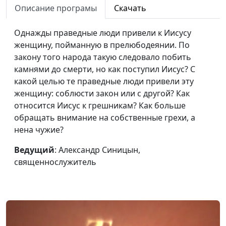
голове
священнослужитель
Описание програмы
Скачать
Ходатайственная
Александр Синицын,
#110
Однажды праведные люди привели к Иисусу
молитва: что это такое?
священнослужитель
женщину, пойманную в прелюбодеянии. По
закону того народа такую следовало побить
Почему мы
Александр Синицын,
#109
камнями до смерти, но как поступил Иисус? С
манипулируем другими
священнослужитель
какой целью те праведные люди привели эту
Как мы очаровываемся
Александр Синицын,
#108
женщину: соблюсти закон или с другой? Как
и разочаровываемся
священнослужитель
относится Иисус к грешникам? Как больше
обращать внимание на собственные грехи, а
О праведности по вере
Евгений Кафтанов,
#107
нена чужие?
священнослужитель
Ведущий
: Александр Синицын,
Таинство смирения
Александр Синицын,
#106
священнослужитель
священнослужитель
Мудрое духовное
Александр Синицын,
#105
воспитание детей
священнослужитель
Индивидуализм и
Александр Синицын,
#104