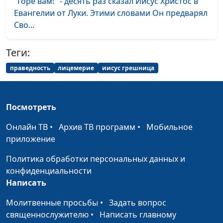
"Горе вам!" - десять раз сказал Иисус Христос в
Жизнь без крайностей
Александр Синицын,
#84
Евангелии от Луки. Этими словами Он предварял
священнослужитель
Сво...
Что такое патриотизм?
Александр Синицын,
#83
Теги:
священнослужитель
праведность
лицемерие
иисус грешница
Не будьте никому
Александр Синицын,
#82
должны, кроме...
священнослужитель
Мифы в благовестии
Посмотреть
Александр Синицын,
#81
священнослужитель
Онлайн ТВ
•
Архив ТВ программ
•
Мобильное
Вникай в себя и в
приложение
Александр Синицын,
#80
ученье
священнослужитель
Политика обработки персональных данных и
конфиденциальности
Сокровище Божье
Александр Синицын,
#79
Написать
священнослужитель
Молитвенные просьбы
•
Задать вопрос
Новая заповедь, про
Александр Синицын,
#78
священнослужителю
•
Написать главному
которую забыли
священнослужитель