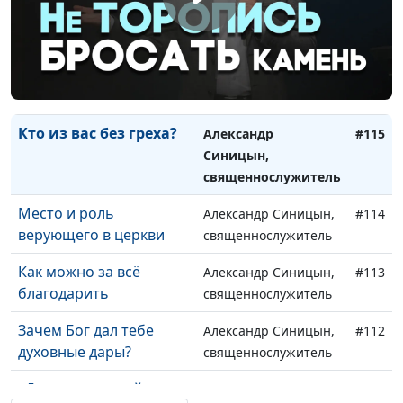
Кто ответственен за
Александр Синицын,
#117
Церковь?
священнослужитель
Враги человеку -
Евгений Кафтанов,
#116
домашние его
священнослужитель
Кто из вас без греха?
Александр
#115
Синицын,
священнослужитель
Место и роль
Александр Синицын,
#114
верующего в церкви
священнослужитель
Как можно за всё
Александр Синицын,
#113
благодарить
священнослужитель
Зачем Бог дал тебе
Александр Синицын,
#112
духовные дары?
священнослужитель
«Демоны» в моей
Александр Синицын,
#111