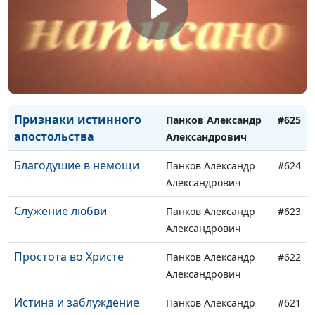
Полное Евангелие
Панков Александр
#627
(первая часть)
Александрович
Испытание веры
Панков Александр
#626
Александрович
Признаки истинного
Панков Александр
#625
апостольства
Александрович
Благодушие в немощи
Панков Александр
#624
Александрович
Служение любви
Панков Александр
#623
Александрович
Простота во Христе
Панков Александр
#622
Александрович
Истина и заблуждение
Панков Александр
#621