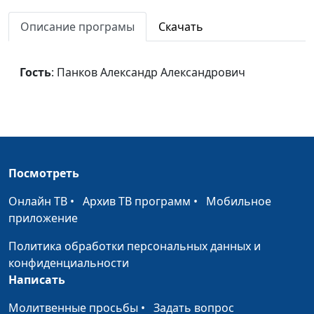
Александрович
Описание програмы
Скачать
Секретное оружие
Панков Александр
#620
Александрович
Гость
: Панков Александр Александрович
Дар
Панков Александр
#619
благотворительности
Александрович
(вторая часть)
Дар
Панков Александр
#618
благотворительности
Александрович
Посмотреть
(первая часть)
Онлайн ТВ
•
Архив ТВ программ
•
Мобильное
Истинное покаяние
Панков Александр
#617
приложение
Александрович
Политика обработки персональных данных и
Храм Бога живого
Панков Александр
#616
конфиденциальности
Александрович
Написать
Несовместимое ярмо
Панков Александр
#615
Молитвенные просьбы
•
Задать вопрос
Александрович