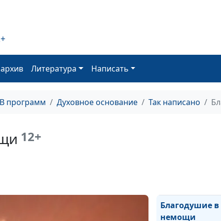
Отступление о
истины
2+
Полное Еванге
(третья часть)
оархив
Литература
Написать
Полное Еванге
(вторая часть)
ТВ программ
Духовное основание
Так написано
Бл
Полное Еванге
(первая часть)
12+
ощи
Испытание вер
Признаки исти
апостольства
Благодушие в
немощи