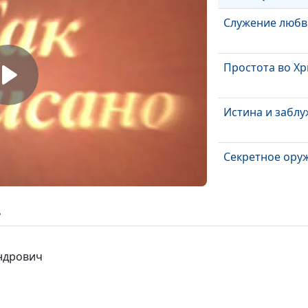
Служение любв
Простота во Хр
Истина и забл
Секретное ору
Дар
ь
благотворител
(вторая часть)
андрович
Дар
благотворител
(первая часть)