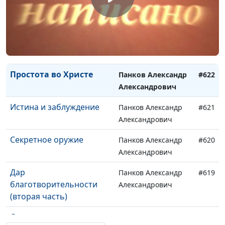
Благодушие в немощи
Панков Александр
#624
Александрович
Служение любви
Панков Александр
#623
Александрович
Простота во Христе
Панков Александр
#622
Александрович
Истина и заблуждение
Панков Александр
#621
Александрович
Секретное оружие
Панков Александр
#620
Александрович
Дар
Панков Александр
#619
благотворительности
Александрович
(вторая часть)
Дар
Панков Александр
#618