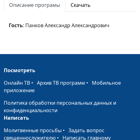
благотворительности
Александрович
Описание програмы
Скачать
(первая часть)
Истинное покаяние
Панков Александр
#617
Гость
: Панков Александр Александрович
Александрович
Храм Бога живого
Панков Александр
#616
Александрович
Несовместимое ярмо
Панков Александр
#615
Посмотреть
Александрович
Онлайн ТВ
•
Архив ТВ программ
•
Мобильное
Ревность в служении
Панков Александр
#614
приложение
Александрович
Политика обработки персональных данных и
Слово примирения
Панков Александр
#613
конфиденциальности
Александрович
Написать
Новое творение
Панков Александр
#612
Молитвенные просьбы
•
Задать вопрос
Александрович
священнослужителю
•
Написать главному