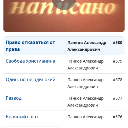
(вторая часть)
Опасность
Панков Александр
#581
дисквалификации
Александрович
(первая часть)
Право отказаться от
Панков Александр
#580
права
Александрович
Свобода христианина
Панков Александр
#579
Александрович
Один, но не одинокий
Панков Александр
#578
Александрович
Развод
Панков Александр
#577
Александрович
Брачный союз
Панков Александр
#576
Александрович