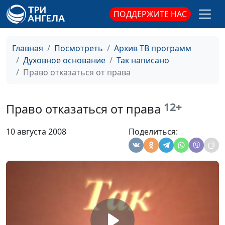
Дары Святого Духа
ПОДДЕРЖИТЕ НАС
Панков Александр
#588
Александрович
Работа Святого Духа
Панков Александр
#587
Главная
Посмотреть
Архив ТВ программ
Александрович
Духовное основание
Так написано
Право отказаться от права
Вечеря Господня (вторая
Панков Александр
#586
часть)
Александрович
12+
Право отказаться от права
Вечеря Господня (первая
Панков Александр
#585
часть)
Александрович
10 августа 2008
Поделиться:
Прославление Бога
Панков Александр
#584
Александрович
Целеустремленная
Панков Александр
#583
жизнь
Александрович
Опасность
Панков Александр
#582
дисквалификации
Александрович