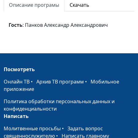
Описание програмы
Скачать
Принятие Богом
Панков Александр
#575
Александрович
Гость
: Панков Александр Александрович
Предназначение тела
Панков Александр
#574
Александрович
Судебные тяжбы
Панков Александр
#573
Александрович
Пасха наша – Христос
Панков Александр
#572
Посмотреть
Александрович
Онлайн ТВ
•
Архив ТВ программ
•
Мобильное
Церковь и грех
Панков Александр
#571
приложение
Александрович
Политика обработки персональных данных и
Царство Божье в силе
Панков Александр
#570
конфиденциальности
Александрович
Написать
Храм Божий
Молитвенные просьбы
•
Задать вопрос
Панков Александр
#568
священнослужителю
•
Написать главному
Александрович