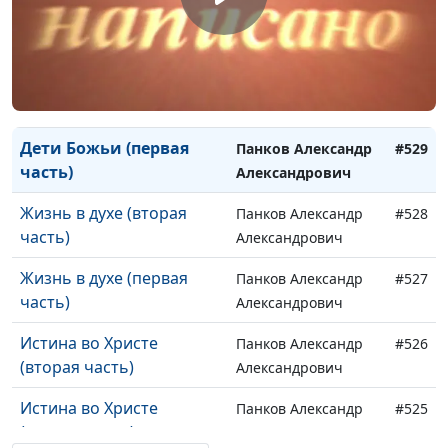
Благословенная надежда
Панков Александр
#531
(первая часть)
Александрович
Дети Божьи (вторая
Панков Александр
#530
часть)
Александрович
Дети Божьи (первая
Панков Александр
#529
часть)
Александрович
Жизнь в духе (вторая
Панков Александр
#528
часть)
Александрович
Жизнь в духе (первая
Панков Александр
#527
часть)
Александрович
Истина во Христе
Панков Александр
#526
(вторая часть)
Александрович
Истина во Христе
Панков Александр
#525
(первая часть)
Александрович