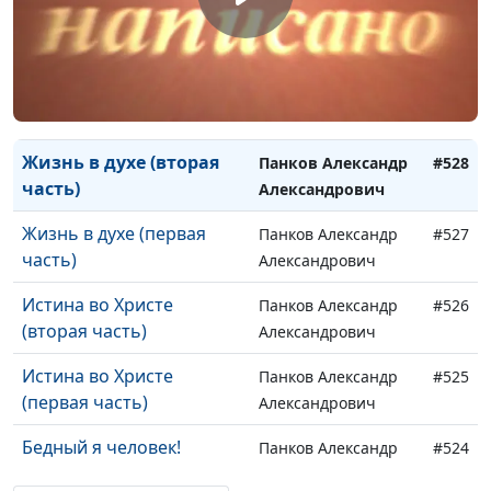
Дети Божьи (вторая
Панков Александр
#530
часть)
Александрович
Дети Божьи (первая
Панков Александр
#529
часть)
Александрович
Жизнь в духе (вторая
Панков Александр
#528
часть)
Александрович
Жизнь в духе (первая
Панков Александр
#527
часть)
Александрович
Истина во Христе
Панков Александр
#526
(вторая часть)
Александрович
Истина во Христе
Панков Александр
#525
(первая часть)
Александрович
Бедный я человек!
Панков Александр
#524
Александрович