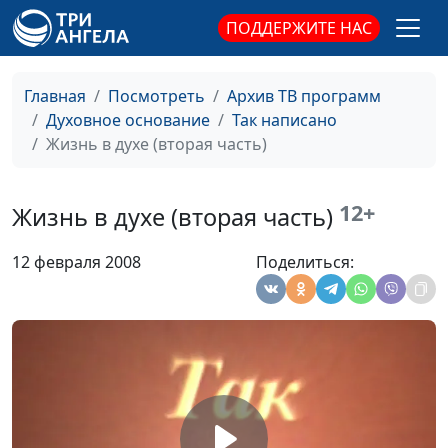
Истинный Израиль
Панков Александр
#537
ПОДДЕРЖИТЕ НАС
(четвертая часть)
Александрович
Истинный Израиль
Панков Александр
#536
Главная
Посмотреть
Архив ТВ программ
(третья часть)
Александрович
Духовное основание
Так написано
Истинный Израиль
Панков Александр
#535
Жизнь в духе (вторая часть)
(вторая часть)
Александрович
Истинный Израиль
Панков Александр
#534
12+
Жизнь в духе (вторая часть)
(первая часть)
Александрович
12 февраля 2008
Поделиться:
Агапе никогда не
Панков Александр
#533
перестает
Александрович
Благословенная надежда
Панков Александр
#532
(вторая часть)
Александрович
Благословенная надежда
Панков Александр
#531
(первая часть)
Александрович