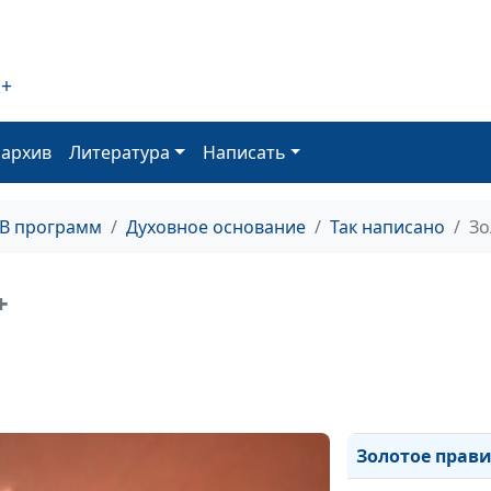
История сотво
Умножение ве
2+
Христос в Еван
от Иоанна
оархив
Литература
Написать
Христос в еван
от Марка
ТВ программ
Духовное основание
Так написано
Зо
Христос в Еван
от Матфея
+
Власть Христа 
служение
Блудный сын и
праведный сын
Золотое прав