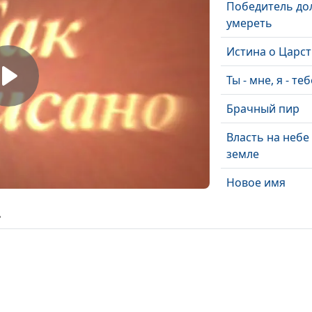
Победитель до
умереть
Истина о Царст
Ты - мне, я - теб
Брачный пир
Власть на небе 
земле
Новое имя
Настоящая сво
ь
Несправедлива
религия
Следуй за Мно