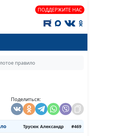
рения
Гончар Павел
#476
ПОДДЕРЖИТЕ НАС
ры
Гончар Павел
#475
гелии
Гончар Павел
#474
гелии
Гончар Павел
#473
лотое правило
гелии
Гончар Павел
#472
и мое
Трусюк Александр
#471
Поделиться:
Трусюк Александр
#470
ило
Трусюк Александр
#469