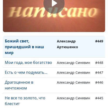
Четыре подхода к жизни
Эдуард Егизарян
#452
Иисус - мой друг
Эдуард Егизарян
#451
Гордость и смирение
Александр
#450
Артюшенко
Божий свет,
Александр
#449
пришедший в наш
Артюшенко
мир
Мои года, мое богатство
Александр Синявин
#448
Есть о чем подумать...
Александр Синявин
#447
Драгоценное в
Александр Синявин
#446
ничтожном
Не все то золото, что
Александр Синявин
#445
блестит