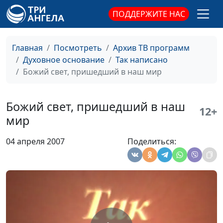
ПОДДЕРЖИТЕ НАС
Настоящая свобода
Эдуард Егизарян
#462
Несправедливая религия
Эдуард Егизарян
#461
Главная
Посмотреть
Архив ТВ программ
Следуй за Мной
Духовное основание
Так написано
Эдуард Егизарян
#460
Божий свет, пришедший в наш мир
Дверь овцам
Эдуард Егизарян
#459
Царство Божье
Эдуард Егизарян
#458
Божий свет, пришедший в наш
12+
мир
Наказание Божье
Эдуард Егизарян
#457
Воля Божья
04 апреля 2007
Поделиться:
Эдуард Егизарян
#456
Преобразование
Эдуард Егизарян
#455
сознания
Скрытое сокровище
Эдуард Егизарян
#454
Печать Божия
Эдуард Егизарян
#453