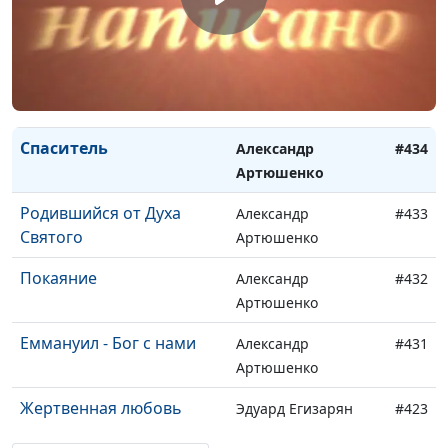
Уроки путевых заметок
Пехтерев Владимир
#442
Псалом 140
Пехтерев Владимир
#441
Куда уходит сила
Пехтерев Владимир
#440
Спаситель
Александр
#434
Артюшенко
Родившийся от Духа
Александр
#433
Святого
Артюшенко
Покаяние
Александр
#432
Артюшенко
Еммануил - Бог с нами
Александр
#431
Артюшенко
Жертвенная любовь
Эдуард Егизарян
#423