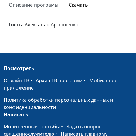
Смысл страданий
Эдуард Егизарян
#422
Описание програмы
Скачать
Безусловная любовь
Эдуард Егизарян
#421
Бога
Гость
: Александр Артюшенко
В руках Вседержителя
Эдуард Егизарян
#420
Новый год
Эдуард Егизарян
#419
Рождественский
Эдуард Егизарян
#418
праздник
Посмотреть
Третье искушение
Эдуард Егизарян
#417
Онлайн ТВ
•
Архив ТВ программ
•
Мобильное
Христа
приложение
Второе искушение
Эдуард Егизарян
#416
Политика обработки персональных данных и
Христа
конфиденциальности
Написать
Первое искушение
Эдуард Егизарян
#415
Христа
Молитвенные просьбы
•
Задать вопрос
священнослужителю
•
Написать главному