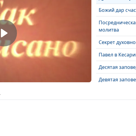
Божий дар сча
Посредническа
молитва
Секрет духовно
Павел в Кесари
Десятая запов
Девятая запов
Восьмая запов
ь
Седьмая запов
Шестая запове
Пятая заповед