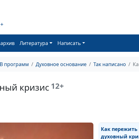
В руках Вседер
Новый год
2+
Рождественски
оархив
Литература
Написать
праздник
Третье искуше
Христа
ТВ программ
Духовное основание
Так написано
Ка
Второе искуше
Христа
12+
вный кризис
Первое искуше
Христа
Молитва Иавис
Как пережить
духовный кри