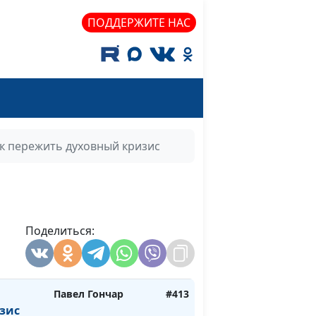
ПОДДЕРЖИТЕ НАС
жителя
Эдуард Егизарян
#420
Эдуард Егизарян
#419
й
Эдуард Егизарян
#418
ние
Эдуард Егизарян
#417
к пережить духовный кризис
ние
Эдуард Егизарян
#416
ние
Эдуард Егизарян
#415
Поделиться:
а
Эдуард Егизарян
#414
Павел Гончар
#413
зис