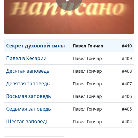
кризис
Божий дар счастья
Павел Гончар
#412
Посредническая
Павел Гончар
#411
молитва
Секрет духовной силы
Павел Гончар
#410
Павел в Кесарии
Павел Гончар
#409
Десятая заповедь
Павел Гончар
#408
Девятая заповедь
Павел Гончар
#407
Восьмая заповедь
Павел Гончар
#406
Седьмая заповедь
Павел Гончар
#405
Шестая заповедь
Павел Гончар
#404
Пятая заповедь
Павел Гончар
#403