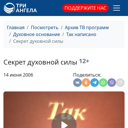
Бога
ПОДДЕРЖИТЕ НАС
В руках Вседержителя
Эдуард Егизарян
#420
Новый год
Эдуард Егизарян
#419
Главная
Посмотреть
Архив ТВ программ
Духовное основание
Так написано
Рождественский
Эдуард Егизарян
#418
Секрет духовной силы
праздник
Третье искушение
Эдуард Егизарян
#417
12+
Секрет духовной силы
Христа
Второе искушение
Эдуард Егизарян
#416
14 июня 2006
Поделиться:
Христа
Первое искушение
Эдуард Егизарян
#415
Христа
Молитва Иависа
Эдуард Егизарян
#414
Как пережить духовный
Павел Гончар
#413