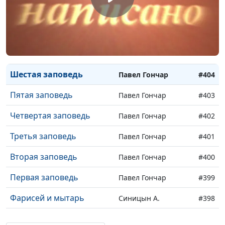
Девятая заповедь
Павел Гончар
#407
Восьмая заповедь
Павел Гончар
#406
Седьмая заповедь
Павел Гончар
#405
Шестая заповедь
Павел Гончар
#404
Пятая заповедь
Павел Гончар
#403
Четвертая заповедь
Павел Гончар
#402
Третья заповедь
Павел Гончар
#401
Вторая заповедь
Павел Гончар
#400
Первая заповедь
Павел Гончар
#399
Фарисей и мытарь
Синицын А.
#398
Символы притчи о
Синицын А.
#397