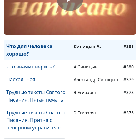
Каков Бог?
Синявин А.
#390
Воззови ко Мне, и Я
Синявин А.
#389
услышу тебя
Золотое правило
Синявин Александр
#387
Что для человека
Синицын А.
#381
хорошо?
Что значит верить?
А.Синицын
#380
Пасхальная
Александр Синицын
#379
Трудные тексты Святого
Э.Егизарян
#378
Писания. Пятая печать
Трудные тексты Святого
Э.Егизарян
#376
Писания. Притча о
неверном управителе