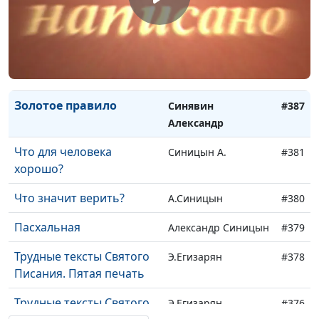
Бог есть любовь
Синявин А.
#391
Каков Бог?
Синявин А.
#390
Воззови ко Мне, и Я
Синявин А.
#389
услышу тебя
Золотое правило
Синявин
#387
Александр
Что для человека
Синицын А.
#381
хорошо?
Что значит верить?
А.Синицын
#380
Пасхальная
Александр Синицын
#379
Трудные тексты Святого
Э.Егизарян
#378
Писания. Пятая печать
Трудные тексты Святого
Э.Егизарян
#376