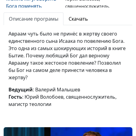
Бога поменять
священнослужитель,
решение
магистр теологии
Описание програмы
Скачать
Ангелы в гостях у
Валерий Малышев,
#505
Авраама
Авраам чуть было не принёс в жертву своего
Юрий Волобоев,
единственного сына Исаака по повелению Бога.
священнослужитель,
Это одна из самых шокирующих историй в книге
магистр теологии
Бытие. Почему любящий Бог дал верному
Обновление завета
Валерий Малышев,
#504
Аврааму такое жестокое повеление? Позволил
Бога с Авраамом
Юрий Волобоев,
бы Бог на самом деле принести человека в
священнослужитель,
жертву?
магистр теологии
Ведущий
: Валерий Малышев
Сара и Агарь: к чему
Валерий Малышев,
#503
Гость
: Юрий Волобоев, священнослужитель,
приводят ошибки?
Юрий Волобоев,
магистр теологии
священнослужитель,
магистр теологии
Где наследник?
Валерий Малышев,
#502
Обетование Божье