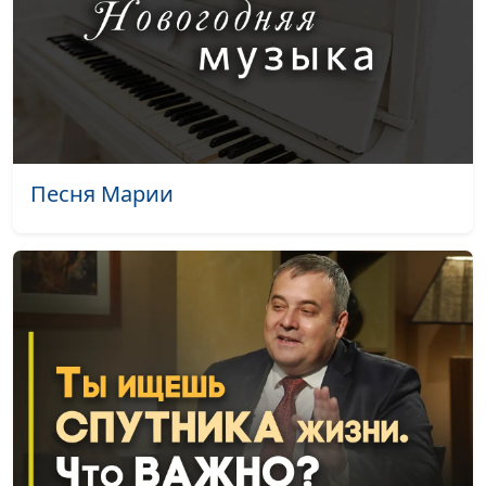
ли отношения были
Юрий Волобоев,
идеальны?
священнослужитель,
магистр теологии
Бог призывает
Валерий Малышев,
#497
Авраама: почему и
Юрий Волобоев,
для чего?
священнослужитель,
магистр теологии
Песня Марии
От чего зависит
Юлия Синицына,
#496
взгляд на мир?
Павел Гончар, магистр
богословия
В чём смысл
Юлия Синицына,
#495
терпения?
Павел Гончар, магистр
богословия
Онлайн-церковь —
Юлия Синицына,
#494
это хорошо?
Павел Гончар, магистр
богословия