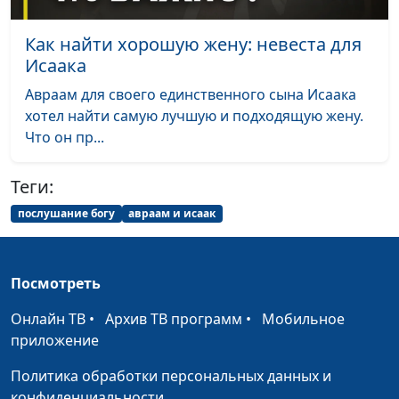
Жертва для Бога.
Юлия Синицына,
#493
Как найти хорошую жену: невеста для
Нужна ли она?
Павел Гончар, магистр
Исаака
богословия
Авраам для своего единственного сына Исаака
Христиане и власть
Юлия Синицына,
#492
хотел найти самую лучшую и подходящую жену.
Павел Гончар, магистр
Что он пр...
богословия
Является ли развод
Юлия Синицына,
#491
Теги:
грехом?
Павел Гончар, магистр
послушание богу
авраам и исаак
богословия
Как сочетать в себе
Юлия Синицына,
#490
мудрость и простоту?
Павел Гончар, магистр
Посмотреть
богословия
Онлайн ТВ
•
Архив ТВ программ
•
Мобильное
Как пережить
приложение
Юлия Синицына,
#489
проблемы с помощью
Павел Гончар, магистр
Политика обработки персональных данных и
Бога?
богословия
конфиденциальности