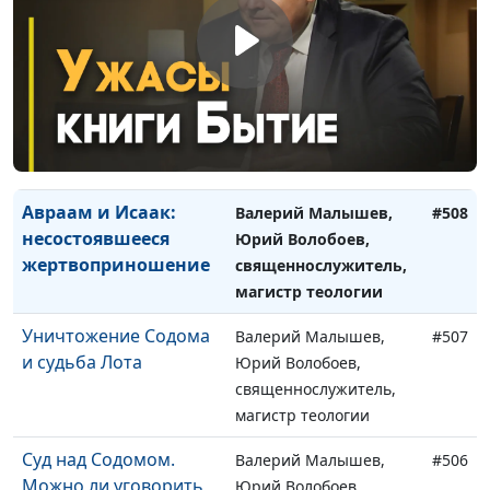
священнослужитель,
магистр теологии
Как найти хорошую
Валерий Малышев,
#509
жену: невеста для
Юрий Волобоев,
Исаака
священнослужитель,
магистр теологии
Авраам и Исаак:
Валерий Малышев,
#508
несостоявшееся
Юрий Волобоев,
жертвоприношение
священнослужитель,
магистр теологии
Уничтожение Содома
Валерий Малышев,
#507
и судьба Лота
Юрий Волобоев,
священнослужитель,
магистр теологии
Суд над Содомом.
Валерий Малышев,
#506
Можно ли уговорить
Юрий Волобоев,