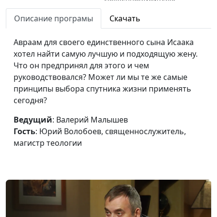
магистр теологии
Описание програмы
Скачать
Суд над Содомом.
Валерий Малышев,
#506
Можно ли уговорить
Авраам для своего единственного сына Исаака
Юрий Волобоев,
Бога поменять
хотел найти самую лучшую и подходящую жену.
священнослужитель,
решение
Что он предпринял для этого и чем
магистр теологии
руководствовался? Может ли мы те же самые
Ангелы в гостях у
Валерий Малышев,
#505
принципы выбора спутника жизни применять
Авраама
Юрий Волобоев,
сегодня?
священнослужитель,
Ведущий
: Валерий Малышев
магистр теологии
Гость
: Юрий Волобоев, священнослужитель,
Обновление завета
Валерий Малышев,
#504
магистр теологии
Бога с Авраамом
Юрий Волобоев,
священнослужитель,
магистр теологии
Сара и Агарь: к чему
Валерий Малышев,
#503
приводят ошибки?
Юрий Волобоев,