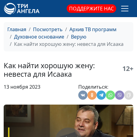
избранников
священнослужитель,
ПОДДЕРЖИТЕ НАС
доктор практического
богословия
Предатель Иуда и
Валерий Малышев,
#513
Главная
Посмотреть
Архив ТВ программ
отрёкшийся Петр — в
Олег Гончаров,
Духовное основание
Верую
чём разница?
священнослужитель,
Как найти хорошую жену: невеста для Исаака
доктор практического
богословия
Как найти хорошую жену:
12+
Мария, Марфа и
Валерий Малышев,
#512
невеста для Исаака
Иисус: история
Олег Гончаров,
взаимоотношений
священнослужитель,
13 ноября 2023
Поделиться:
доктор практического
богословия
«Подобно нам
Валерий Малышев,
#511
искушен во всем» —
Олег Гончаров,
что это значит?
священнослужитель,
доктор практического