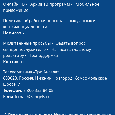
Онлайн ТВ
•
Архив ТВ программ
•
Мобильное
Онлайн-церковь —
Юлия Синицына,
#494
приложение
это хорошо?
Павел Гончар, магистр
богословия
Политика обработки персональных данных и
конфиденциальности
Жертва для Бога.
Юлия Синицына,
#493
Написать
Нужна ли она?
Павел Гончар, магистр
богословия
Молитвенные просьбы
•
Задать вопрос
священнослужителю
•
Написать главному
Христиане и власть
Юлия Синицына,
#492
редактору
•
Техподдержка
Павел Гончар, магистр
Контакты
богословия
Телекомпания «Три Ангела»
Является ли развод
Юлия Синицына,
#491
603028,
Россия, Нижний Новгород,
Комсомольское
грехом?
Павел Гончар, магистр
шоссе, 7
богословия
Телефон:
8 800 333-84-05
E-mail:
mail@3angels.ru
Как сочетать в себе
Юлия Синицына,
#490
мудрость и простоту?
Павел Гончар, магистр
богословия
© Все права защищены. Использование материалов