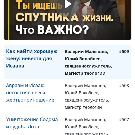
богословия
Правильный выбор
Валерий Малышев,
#510
Исаака
Юрий Волобоев,
священнослужитель,
магистр теологии
Как найти хорошую
Валерий Малышев,
#509
жену: невеста для
Юрий Волобоев,
Исаака
священнослужитель,
магистр теологии
Авраам и Исаак:
Валерий Малышев,
#508
несостоявшееся
Юрий Волобоев,
жертвоприношение
священнослужитель,
магистр теологии
Уничтожение Содома
Валерий Малышев,
#507
и судьба Лота
Юрий Волобоев,
священнослужитель,