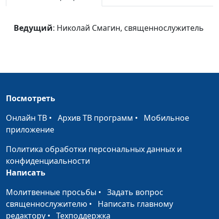
Избрание Бога
Николай Смагин,
#43
священнослужитель
Ведущий
: Николай Смагин, священнослужитель
Борьба авторитетов
Николай Смагин,
#42
священнослужитель
Новая Земля
Евгений
#41
Владимирович Зайцев,
доктор богословия
Посмотреть
Тысячелетнее царство
Евгений
#40
Онлайн ТВ
•
Архив ТВ программ
•
Мобильное
и конец греха
Владимирович Зайцев,
приложение
доктор богословия
Политика обработки персональных данных и
Смерть и воскресение
Евгений
#39
конфиденциальности
Владимирович Зайцев,
Написать
доктор богословия
Молитвенные просьбы
•
Задать вопрос
Остаток и его миссия
Евгений
#38
священнослужителю
•
Написать главному
Владимирович Зайцев,
редактору
•
Техподдержка
доктор богословия