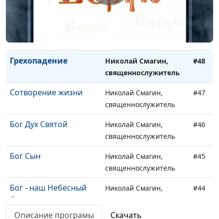
священнослужитель
Великая борьба
Николай Смагин,
#49
священнослужитель
Грехопадение
Николай Смагин,
#48
священнослужитель
Сотворение жизни
Николай Смагин,
#47
священнослужитель
Бог Дух Святой
Николай Смагин,
#46
священнослужитель
Бог Сын
Николай Смагин,
#45
священнослужитель
Бог - наш Небесный
Николай Смагин,
#44
Отец
священнослужитель
Описание програмы
Скачать